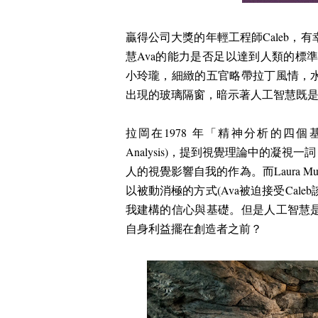
贏得公司大獎的年輕工程師
Caleb
，有
慧
Ava
的能力是否足以達到人類的標
小玲瓏，細緻的五官略帶拉丁風情，
出現的玻璃隔窗，暗示著人工智慧既
拉岡在
1978
年「精神分析的四個
Analysis)
，提到視覺理論中的凝視一詞
人的視覺影響自我的作為。而
Laura Mu
以被動消極的方式
(Ava
被迫接受
Caleb
我建構的信心與基礎。但是人工智慧
自身利益擺在創造者之前？