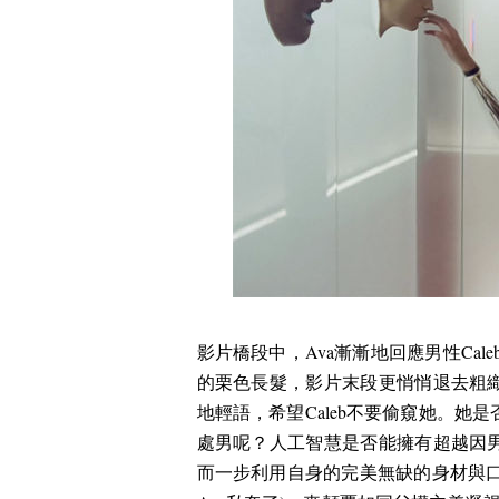
影片橋段中，
Ava
漸漸地回應男性
Cale
的栗色長髮，影片末段更悄悄退去粗
地輕語，希望
Caleb
不要偷窺她。她是
處男呢？人工智慧是否能擁有超越因
而一步利用自身的完美無缺的身材與