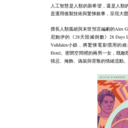
人工智慧是人類的新希望，還是人類
是運用後製技術與驚悚敘事，呈現大
擅長人類孤絕與末世預言編劇的
Alex G
尼鮑伊的《
28
天毀滅倒數》
28 Days L
Valldalen小鎮
，將驚悚電影慣用的維
Hotel
。密閉空間裡的兩男一女，既敵
猜忌、掩飾、偽裝與背叛的情緒流動