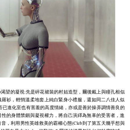
b
渴望的凝視
:
先是碎花裙裝的村姑造型，爾後戴上與瞳孔相似
織羅衫，輕悄溫柔地套上純白緊身小禮服，還如同二八佳人似
否已進化至也有害羞的高度情緒，亦或是善於操弄調情善良的
男性的身體禁錮與凝視權力，將自己演繹為無辜的受害者，進
口音，利用男性英雄救美的霸權心態
(Cleb
到了第五天幾乎想與