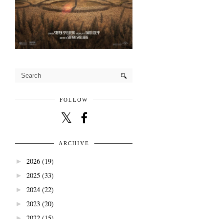
FOLLOW
ARCHIVE
2026
(19)
►
2025
(33)
►
2024
(22)
►
2023
(20)
►
2022
(15)
►