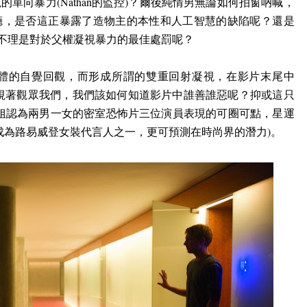
視的單向暴力
(Nathan
的監控
)
？爾後純情男無論如何拍窗吶喊，
廳，是否這正暴露了造物主的本性和人工智慧的缺陷呢？還是
不理是對於父權凝視暴力的最佳處罰呢？
體的自覺回觀，而形成所謂的雙重回射凝視，在影片末尾中
視著觀眾我們，我們該如何知道影片中誰善誰惡呢？抑或這只
姐認為兩男一女的密室恐怖片三位演員表現的可圈可點，星運
成為路易威登女裝代言人之一，更可預測在時尚界的潛力
)。