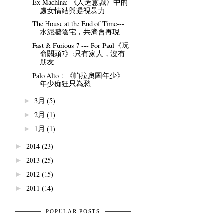
Ex Machina: 《人造意識》中的
處女情結與凝視暴力
The House at the End of Time---
水泥牆陰宅，共濟會再現
Fast & Furious 7 --- For Paul《玩
命關頭7》:只有家人，沒有
朋友
Palo Alto：《帕拉奧圖年少》
年少痴狂只為愁
3月
(5)
►
2月
(1)
►
1月
(1)
►
2014
(23)
►
2013
(25)
►
2012
(15)
►
2011
(14)
►
POPULAR POSTS