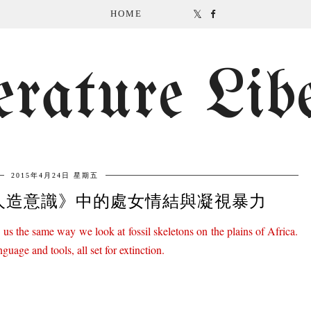
HOME
erature Lib
2015年4月24日 星期五
: 《人造意識》中的處女情結與凝視暴力
us the same way we look at fossil skeletons on the plains of Africa.
guage and tools, all set for extinction.