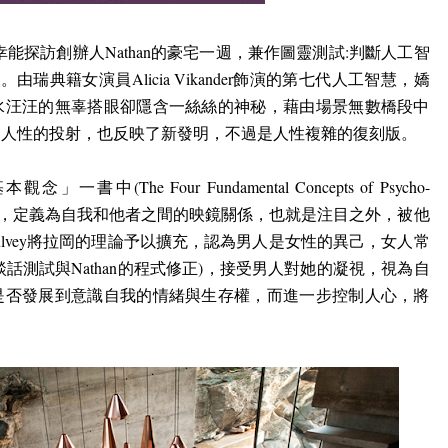
幸能探訪創辦人
Nathan
的豪宅一週，兼作圖靈測試
:
判斷人工智
準。由瑞典籍女演員
Alicia Vikander
飾演的第七代人工智慧，嬌
水汪汪的無辜搭眼卻隱含一絲絲的神秘，藉由場景無數橋段中
是人性的投射，也反映了新發明，不過是人性複雜的復刻版。
基本觀念」一書中
(The Four Fundamental Concepts of Psycho-
，定義為自我和他者之間的映鏡關係，也就是注目之外，被他
lvey
將拉岡的理論予以擴充，認為男人是女性的異己，女人常
談話測試與
Nathan
的程式修正
)
，接受男人對她的凝視，視為自
是否發展到意識自我的情緒與生存權，而進一步控制人心，將