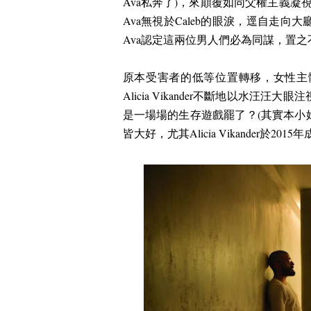
Ava
私奔了
)
，來顛覆如同父權主義凝
Ava
無視於
Caleb
的眼淚，逕自走向大
Ava
認定這兩位男人們必為同謀，置之
原本受害者的低等位置轉移，女性主
Alicia Vikander
不斷地以水汪汪大眼注
是一場場的生存遊戲罷了？
(
其實本小
皆大好，尤其
Alicia Vikander
於
2015
年