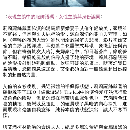
〈
表現主義中的服飾語碼：女性主義與身份認同
〉
莉莉蘿絲戴普飾演的湯馬斯新婚妻子艾倫年輕貌美，家境並
不富裕，但是與丈夫純粹的愛，源自深切的關心與守護，如
同《年輕的布朗大爺》卻只能淪於誤解與悲嘆。影片初始艾
倫的白紗百摺洋裝、耳戴藍白瓷垂墜式耳環，象徵新婚與貞
節；但在寄宿於友人哈汀夫婦豪宅中，卻日漸蒼白，癲癇夢
遊不斷。枯槁乾屍般的伯爵入侵了她的夢境，將其邪惡誘惑
的陰影投射到她熟睡俯臥、吹彈可破的肌膚上。隨著幻覺日
益清晰，恐懼感急速加深，艾倫必須面對一股遠遠超出她控
制的超自然力量。
艾倫的衣衫凌亂、幾近裸體的半瘋癲狀態，莉莉蘿絲戴普的
確擺脫不了
HBO
《偶像漩渦》
The Idol
中扮演性愛狂熱流行歌
星角色的陰影，但是沉浸在痛苦與孤寂角色中，充滿情色狂
喜的抽搐、後彎以及扭動，的確展現了黑暗的內心掙扎，進
而展現出毫無自我意識、純粹本能的狀態演出，讓人不寒而
慄。
與艾瑪柯林飾演的貴婦夫人，總是多層次蕾絲與金屬鑲邊的