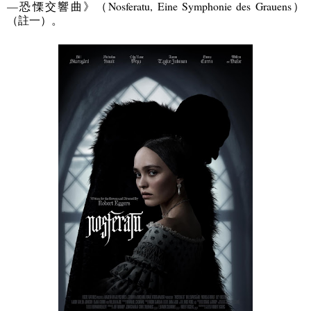
—
恐慄交響曲》（
Nosferatu, Eine Symphonie des Grauens
）
（註一）
。