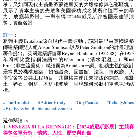
移，又如同現代主義畫派蒙德里安的大膽線條與色彩區塊，
展示了資本主義的失敗和美國夢功成名就所伴隨而來的暴
力、成癮與野蠻。一舉奪得
2024
年威尼斯評審團最佳導演
獎，實至名歸。
註一
：
粗獷主義
Brutalism
源自現代主義運動，該詞最早由英國建築
師建築師雙人組
Alison Smithson
以及
Peter Smithson
的計畫理論
著作提出。英國建築評論家
Reyner Banham
（
1922-88
）在
1955
年將柯比意指稱法語中的
béton brut
（清水混凝土）和
art
brut
（非主流藝術）聯結而為
Brutalism
一詞。粗獷主義的設計
最常見於機構建築，如省議會、圖書館、法院、市政廳、大
學宿舍等公共工程項目，其風格常使用未塗漆的鋼筋、混凝
土、磚石、鋼材、木材和玻璃，呈現幾何形狀和單色塊狀結
構。
#TheBrutalist #AdrienBrody #GuyPearce #FelicityJones
#BradyCorbet #labiennaledivenezia
延伸閱讀
->
VENEZIA 81 LA BIENNALE :【2024威尼斯影展】主競賽
1.
得獎名單分析：情慾、人性、歷史與創傷