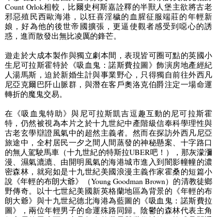
Count Orlok
相較，比爾史柯斯嘉詮釋的半獸人堡主欲將古老
邪惡殖民西歐海港，以狂喜淫穢的血腥征服端莊的年輕新
娘，好為他的後世帝國擴張，更逼使觀者感受到噁心的誘
惑，進而散發出無比凌厲的鋒芒。
遊走於大成本製作與獨立劇本間，表現皆可圈可點的英國小
生尼可拉斯霍特於《吸血鬼：諾斯費拉圖》飾演房地產經紀
人湯馬斯，迫於新婚生計與事業野心，只得獨自前往外西凡
尼亞克爾巴阡山脈群，與潛在客戶奧洛克伯爵注定一場命運
轉折的魔鬼交易。
在《吸血鬼特助》與尼可拉斯凱吉逗趣互動的尼可拉斯霍
特，仍然被視為本片之於十九世紀中產階級信奉科學理性與
古老玄學辯證風氣中的超然主義者。然而在探訪外西凡尼亞
旅途中，全村居民一夕之間人間蒸發的神秘懸案、十字路口
的無人駕駛馬車（十九世紀的特斯拉
UBER
吧！），那灰濛瀰
漫、濕氣漉漉、由開明風氣的海港城市進入到闇影幢幢的濃
密森林，就宛如是十九世紀美國浪漫主義作家霍桑的短篇小
說《年輕的布朗大爺》（
Young Goodman Brown
）的清教徒鄉
野傳奇。以十七世紀美國新英格蘭地區為背景的《年輕的布
朗大爺》與十九世紀德北海港為藍圖的《吸血鬼：諾斯費拉
圖》，兩位年輕男子的命運殊路同歸。陰鬱的森林代表主角