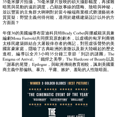
35
毫米膠片拍攝，
70
毫米膠片放映的碩大攝影幅度，再揉雜
暗黑與晃動的遠距調度，凸顯故事線的隱晦、陰暗與神秘，
並以豐富的主角群大咧咧對於當今極端商業模式褻瀆藝術本
質質疑：野蠻主義何得何能，適用於建構建築設計以外的方
方面面？
年僅
36
的美國編導布雷迪科貝特
Brady Corbet
與挪威籍演員兼
編劇
Mona Fastvold
共同撰寫原創劇本，以虛構的匈牙利裔猶
太移民建築師結合大屠殺倖存者的傳記，對照虛張聲勢的美
國富豪家庭，隱喻了古典歐洲的衰微以及新大陸崛起的歷史
進程。編導以全片
3
小時
35
分鐘三章節「到訪的謎團」
The
Enigma of Arrival
、「鐵焊之美學」
The Hardcore of Beauty
以及
「謝幕的尾聲」
Epilogue
，與歐洲傳統教育相較，諷刺美國重
商主義中那偏執、暴力、平庸、嫉妒、羞恥的人性陰暗面。