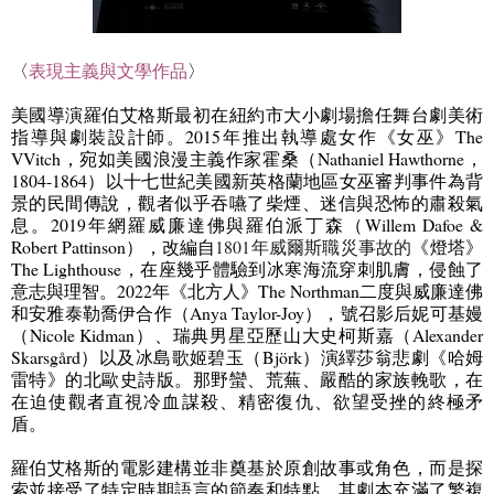
〈
表現主義與文學作品
〉
美國導演羅伯艾格斯最初在紐約市大小劇場擔任舞台劇美術
指導與劇裝設計師。
2015
年推出執導處女作《女巫》
The
VVitch
，宛如美國浪漫主義作家霍桑（
Nathaniel Hawthorne
，
1804-1864
）以十七世紀美國新英格蘭地區女巫審判事件為背
景的民間傳說，觀者似乎吞嚥了柴煙、迷信與恐怖的肅殺氣
息。
2019
年網羅威廉達佛與羅伯派丁森（
Willem Dafoe &
Robert Pattinson
），改編自
1801
年威爾斯職災事故的
《燈塔》
The Lighthouse
，在座幾乎體驗到冰寒海流穿刺肌膚，侵蝕了
意志與理智。
2022
年《北方人》
The Northman
二度與威廉達佛
和安雅泰勒喬伊合作（
Anya Taylor-Joy
），號召影后妮可基
嫚
（
Nicole Kidman
）
、瑞典男星亞歷山大史柯斯嘉
（
Alexander
Skarsgård
）以及冰島歌姬碧玉（
Björk
）演繹莎翁悲劇《哈姆
雷特》的北歐史詩版。那野蠻、荒蕪、嚴酷的家族輓歌，在
在迫使觀者直視冷血謀殺、精密復仇、欲望受挫的終極矛
盾。
羅伯艾格斯的電影建構並非奠基於原創故事或角色，而是探
索並接受了特定時期語言的節奏和特點，其劇本充滿了繁複