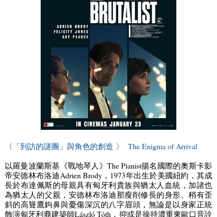
〈
「到訪的謎團」與角色的創造
〉
The Enigma of Arrival
以羅曼波蘭斯基《戰地琴人》
The Pianist
揚名國際的奧斯卡影
帝安德林布洛迪
Adrien Brody
，
1973
年出生於美國紐約，其成
長於布達佩斯的母親具有匈牙利貴族與猶太人血統，加諸也
為猶太人的父親，安德林布洛迪那瘦削修長的身形、稍有歪
斜的高聳鷹鉤鼻與憂傷深沉的八字眉頭，無論是以身家正統
飾演匈牙利裔建築師
László Tóth
，抑或是操持濃重東歐口音詮