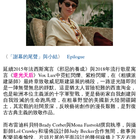
〈
「謝幕的尾聲」與小結
〉
Epilogue
延續
2015
年法西斯寓言《邪惡的養成》與
2018
年流行歌星寓
逆光天后
言《
》
Vox Lux
中霓虹閃爍、紫粉閃耀，在《粗獷派
建築師》最終章致敬威尼斯建築展的橋段，一路逆光隨即則
是一陣無聲無息的靜默。這是猶太人冒險犯難的西進淘金，
也是歐洲本位主義派的十字軍聖戰，更是藝術家自我創建與
自我毀滅的生命跑馬燈，在粗暴野蠻的美國新大陸開疆闢
土，其宏觀的壯闊景深，反映藝術創作的漫長艱難，是對復
古古典主義的致敬作品。
而布雷迪科貝特
Brady Corbet
與
Mona Fastvold
撰寫執導，與攝
影師
Lol Crawley
和場佈設計師
Judy Becker
合作無間，敘事與
配樂節奏愉悅、片頭片尾的平面設計的幾何線條上下左右游