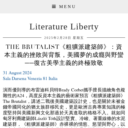
MENU
Literature Liberty
2025年2月28日 星期五
THE BRUTALIST《粗獷派建築師》：資
本主義的挫敗與背叛，美國夢的成癮與野蠻
──復古美學主義的終極致敬
31 August 2024
Sala Darsena Venezia 81 Italia
演而優則導的布雷迪科貝特
Brady Corbet
攜手擅長描繪角色複
雜性的
A24
，高度反資本主義的藝術家預言《粗獷派建築師》
The Brutalist
，講述二戰後美國建築設計史，也是關於未被金
錢帝國同化的猶太族群移民史，更是歐洲古典專業知識的極
度堅持與美國新興文化那過於天真進取的格格不入。就如同
匈牙利裔建築師
László Tóth
設計堅實、冷峻、著重線條的水泥
建築群，《粗獷派建築師》赤裸裸的情慾、慾望與野心，以