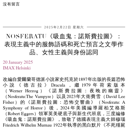
沒有留言
分享
2025年2月22日 星期六
NOSFERATU《吸血鬼：諾斯費拉圖》：
表現主義中的服飾語碼和死亡預言之文學作
品、女性主義與身份認同
20 January 2025
IMAX Helsinki
改編自愛爾蘭哥德派小說家史托克於
1897
年出版的長篇恐怖
小說《德古拉》
Dracula
，繼
1979
年荷索版本
（
Werner
Herzog
）《諾斯費拉圖：夜晚的幽靈》
（
Nosferatu:The Vampyre
）以及
2023
年大衛費雪（
David Lee
Fisher
）的《諾斯費拉圖：恐怖交響曲》（
Nosferatu: A
Symphony of Horror
）後，
2024
年美國編導羅柏艾格斯
（
Robert Eggers
）領軍英美硬底子與新生代班底，三度編修
《吸血鬼：諾斯費拉圖》，致敬了德國表現主義大師穆瑙
Friedrich Wilhelm Murnau 1922
年執導的黑白默片《不死殭屍