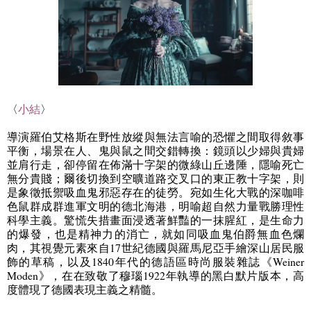
〈
小結
〉
導演羅伯艾格斯在野性放縱與無法言喻的恐懼之間取得敘事
平衡，場景在人、鬼與鼠之間交錯轉換：鏡頭以少婦與貴婦
並肩行走，卻停留在佈滿十字架的微綠山丘邊陲，隱喻死亡
無分貴賤；爾後切換到空曠道路交叉口的東正教十字架，則
是象徵抵禦吸血鬼邪惡存在的徒勞。宛如生化大戰的深咖啡
色鼠群成群進軍文明的德北海港，明喻超自然力量戰勝理性
科學主義。驚慌失措畫面浸透著鮮豔的一抹腥紅，是生命力
的爆發，也是精神力的消亡，就如同吸血鬼伯爵無血色爛
肉，其視覺元素來自
17
世紀德國與羅馬尼亞手繪深山居民服
飾的草稿，以及
1840
年代的德語區時尚服裝雜誌《
Weiner
Moden
》，在在致敬了穆瑙
1922
年執導的黑白默片版本，高
度體現了德國表現主義之精髓。