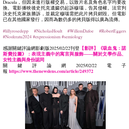
Dracula
，但因未進行版權交易，以致片名及角色名字均要改
換。電影播映後史托克遺孀仍起訴穆瑙，告其侵權。法官判
決史托克家族勝訴，並裁定穆瑙需把此片拷貝銷毀。但電影
已在其他國家發行，因而為數仍多的拷貝版得以廣為流傳。
#lillyrosedepp #NicholasHoult #WillemDafoe #RobertEggers
#Nosferatu2024 #expressionism #semiology
【影評】《吸血鬼：諾
感謝關鍵評論網影劇版
2025/02/22
刊登
斯費拉圖》：表現主義中的寓言與服飾——關於文學作品、
女性主義與身份認同
關鍵評論網
2025/02/22
電子
https://www.thenewslens.com/article/249372
報