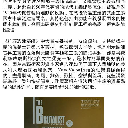
本片英文原文片名粗獷主義
Brutalism
，又稱蠻橫主義或粗野
主義，起源自
1950
年代英國的現代主義建築流派，被視為對
1940
年代懷舊藝術運動的反動，在戰後急需重建的共產主義
國家中廣泛建造聞名。其特色包括由功能主義發展而來的極
簡主義結構，突顯出建築材料和結構工程的裸露，避免裝飾
性設計。
《粗獷派建築師》中大量赤裸裸的、灰僕僕的、支持結構主
義的混凝土建築水泥叢林，象徵節制與平等，也是明示歐洲
古典主義的沒落與美國資本極權主義的擴張興起，卻是與費
莉絲蒂瓊斯飾演的女性柔光一般，是本片簡單而美好的存
在。因為當藝術家與資本家進入宛如但丁筆下人間煉獄的義
大利大理石採石場洞穴，
Vista Vision
鏡頭的框架捕捉而得
的，盡是酗酒、毒癮、雞姦、獸性、蠻橫與羞辱。從藍調發
展為爵士樂的快板節奏，呼應著極右派法西斯主義的資產階
級的隱性迫害，簡直是美國夢移民的斷腕悲歌。