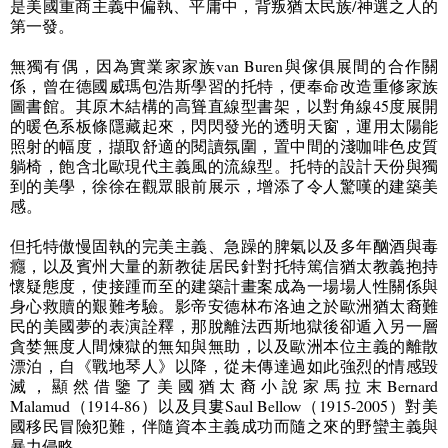
是美國重商主義中偏執、平庸中，背叛猶太民族
/
神選之人的
第一發。
無獨有偶，因為實業家家族
van Buren
與傢俱展間的合作關
係，曾在德國威瑪包浩斯學習的托特，便奉命改造重修家族
圖書館。其原木結構的高聳直線型書架，以對角線
45
度展開
的暖色系板條隱藏起來，閃閃發光的透明天窗，運用太陽能
照射的幅度，擷取舒適的閱讀氛圍，置中間的淺咖啡色皮質
躺椅，飽含北歐現代主義風的流線型。托特的設計天份與獨
到的美學，徐徐在觀眾眼前展示，增添了令人驚嘆的建築美
感。
但托特傲慢固執的完美主義、急躁的脾氣以及多年酗酒與毒
癮，以及賓州大量的新教徒居民針對托特篤信猶太教義抱持
懷疑態度，使接踵而至的建築計畫案成為一場場人性關係與
身心救贖的艱難考驗。影帝安德林布洛迪之於歐洲猶太裔難
民的美國夢的表演詮釋，那脫離法西斯地獄後卻遁入另一層
貪婪無度人間煉獄的無知與無助，以及歐洲本位主義的離散
漂泊，自《戰地琴人》以降，從未傳達過如此強烈的情感毀
滅，顯然借鑒了美國猶太裔小說家馬拉末
Bernard
Malamud
（
1914-86
）以及貝婁
Saul Bellow
（
1915-2005
）對美
國移民冒險犯難，伴隨資本主義成功而隨之來的野蠻主義與
暴力侵略。