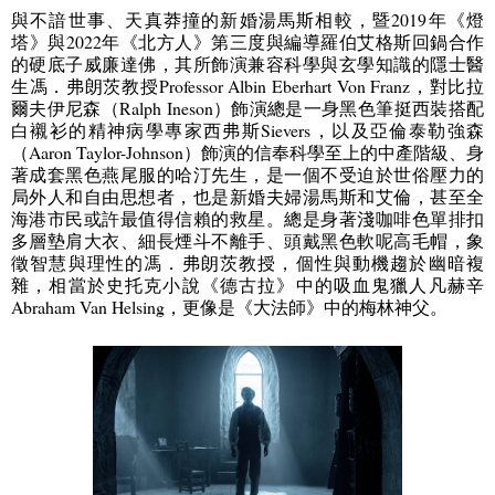
與不諳世事、天真莽撞的新婚湯馬斯相較，暨
2019
年《燈
塔》與
2022
年《北方人》第三度與編導羅伯艾格斯回鍋合作
的硬底子威廉達佛，其所飾演兼容科學與玄學知識的隱士醫
生馮．弗朗茨教授
Professor Albin Eberhart Von Franz
，對比拉
爾夫伊尼森（
Ralph Ineson
）飾演總是一身黑色筆挺西裝搭配
白襯衫的精神病學專家西弗斯
Sievers
，以及亞倫泰勒強森
（
Aaron Taylor-Johnson
）飾演的信奉科學至上的中產階級、身
著成套黑色燕尾服的哈汀先生，是一個不受迫於世俗壓力的
局外人和自由思想者，也是新婚夫婦湯馬斯和艾倫，甚至全
海港市民或許最值得信賴的救星。總是身著淺咖啡色單排扣
多層墊肩大衣、細長煙斗不離手、頭戴黑色軟呢高毛帽，象
徵智慧與理性的馮．弗朗茨教授，個性與動機趨於幽暗複
雜，相當於史托克小說《德古拉》中的吸血鬼獵人凡赫辛
Abraham Van Helsing
，更像是《大法師》中的梅林神父。