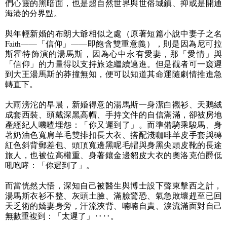
們心靈的黑暗面，也是超自然世界與世俗城鎮、抑或是開通
海港的分界點。
與年輕新婚的布朗大爺相似之處（原著短篇小說中妻子之名
Faith——
「信仰」
——
即飽含雙重意義），則是因為尼可拉
斯霍特飾演的湯馬斯，因為心中永有愛妻，那「愛情」與
「信仰」的力量得以支持旅途繼續邁進。但是觀者可一窺遲
到大王湯馬斯的莽撞無知，便可以知道其命運隨劇情推進急
轉直下。
大雨滂沱的早晨，新婚得意的湯馬斯一身潔白襯衫、天鵝絨
成套西裝、頭戴深黑高帽、手持文件的自信滿滿，卻被房地
產經紀人嘰喳埋怨：「你又遲到了」。而準備騎乘駿馬、身
著奶油色寬肩羊毛雙排扣長大衣、搭配淺咖啡羊皮手套與磚
紅色斜背郵差包、頭頂寬邊黑呢毛帽與身黑尖頭皮靴的長途
旅人，也被位高權重、身著鑲金邊貂皮大衣的奧洛克伯爵低
吼咆哮：「你遲到了」。
而當恍然大悟，深知自己被醫生與博士設下聲東擊西之計，
湯馬斯衣衫不整、灰頭土臉、滿臉驚恐、氣急敗壞趕至已回
天乏術的嬌妻身旁，汗流浹背、喃喃自責、淚流滿面對自己
無數重複到：「太遲了」‥‥。