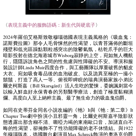
〈
表現主義中的服飾語碼：新生代與硬底子
〉
2024
年羅伯艾格斯致敬穆瑙德國表現主義風格的《吸血鬼：
諾斯費拉圖》那令人毛骨悚然的性渴望，以青苔滿佈的斷垣
殘壁和低光區躁點顆粒感突出的陰鬱氣氛，枯乾爪手的巨大
暗影投射在德北海港城市
Wisborg
寂靜的上空，宛如無人機航
行，隱隱訴說角色之間的性焦慮與性障礙的不安。導演和服
裝設計師
Linda Muir
四度合作，與工藝團隊以厚重破舊的貂皮
大衣、宛如吸食毒品後的血泡破皮、以及詭異至極的一撮小
鬍鬚，打造了高人一等、俯視即睥睨的瑞典演藝家族小弟比
爾史柯斯嘉（
Bill Skarsgård
）活人生吃的驚悚，委婉諷刺當今
以輸入鮮血好永保青春的另類醫學療法，創造了極度黏糊潰
爛、高度白人至上納粹主義、最了無生命力的吸血鬼伯爵。
如同在史蒂芬金同名小說改編的《牠》
It
與《牠：第二章》
It
Chapter Two
劇中扮演小丑邪靈一角，比爾史柯斯嘉半陰影狀
態透露出那含糊不清、嘶啞力竭的東南歐口音，加諸直白不
晦的性渴望，卻掩飾不了性功能障礙的老不休情結。與
1922
年穆瑙版本，德國舞台劇演員
Max Schreck
飾演的奧洛克伯爵