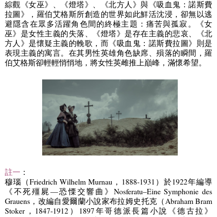
綜觀《女巫》、《燈塔》、《北方人》與《吸血鬼：諾斯費
拉圖》，羅伯艾格斯所創造的世界如此鮮活沈浸，卻無以逃
避隱含在眾多活躍角色間的終極主題：痛苦與孤寂。《女
巫》是女性主義的失落、《燈塔》是存在主義的悲哀、《北
方人》是懷疑主義的輓歌，而《吸血鬼：諾斯費拉圖》則是
表現主義的寓言。在其男性英雄角色缺席、殞落的瞬間，羅
伯艾格斯卻輕輕悄悄地，將女性英雌推上巔峰，滿懷希望。
註一
：
穆瑙（
Friedrich Wilhelm Murnau
，
1888-1931
）於
1922
年編導
《不死殭屍
—
恐慄交響曲》
Nosferatu–Eine Symphonie des
Grauens
，改編自愛爾蘭小說家布拉姆史托克（
Abraham Bram
Stoker
，
1847-1912
）
1897
年哥德派長篇小說《德古拉》