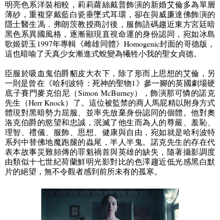
明亮色系洋裝相較，莉莉蘿絲戴普飾演的新婚艾倫多為單層
薄紗，重複穿戴藍白瓷垂墜式耳環，卻在與威廉達佛飾演的
隱士醫生馮．弗朗茨教授商討後，服飾語碼趨近東方宮廷暗
黑色系異國風格，逐漸顯現直視命運的身份認同，宛如冰島
歌姬碧玉
1997
年專輯《雌雄同體》
Homogenic
封面的哥德版，
這也暗喻了天真少女漸進式蛻變為犧牲小我的聖女貞德。
臣服於吸血鬼伯爵貂皮大衣下，除了形而上思想的艾倫，另
一則是曾在《哈利波特：死神的聖物
1
》參一腳的英國劇場硬
底子賽門麥克伯尼（
Simon McBurney
），飾演那可憐的諾克
先生（
Herr Knock
）了。這位被監禁的商人馬屁精以附身方式
體現對黑暗勢力屈服、並率先放棄身份認同的個體。他對奧
洛克伯爵的慾望和忠誠，泯滅了他生而為人的尊嚴、羞恥、
理智、禮儀、服飾、思想、健康與自由，宛如就是哈利波特
系列中替佛地魔跑腿的蟲尾，半人半鬼。諾克先生的存在代
表本故事災難頻傳的罪魁禍首與英雄的缺失，隨著攝影調度
由類似十七世紀荷蘭鮮明光影對比的色澤趨近低光感黑白默
片的絕望，無不令觀者感到前所未有的孤寒。