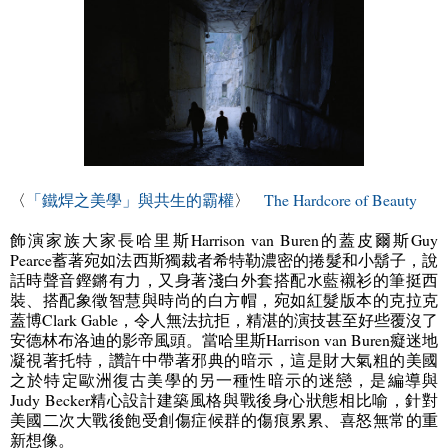
〈
「鐵焊之美學」與共生的霸權
〉
The Hardcore of Beauty
飾演家族大家長哈里斯
Harrison van Buren
的蓋皮爾斯
Guy
Pearce
蓄著宛如法西斯獨裁者希特勒濃密的捲髮和小鬍子，說
話時聲音鏗鏘有力，又身著淺白外套搭配水藍襯衫的筆挺西
裝、搭配象徵智慧與時尚的白方帽，宛如紅髮版本的克拉克
蓋博
Clark Gable
，令人無法抗拒，精湛的演技甚至好些覆沒了
安德林布洛迪的影帝風頭。當哈里斯
Harrison van Buren
癡迷地
凝視著托特，讚許中帶著邪典的暗示，這是財大氣粗的美國
之於特定歐洲復古美學的另一種性暗示的迷戀，是編導與
Judy Becker
精心設計建築風格與戰後身心狀態相比喻，針對
美國二次大戰後飽受創傷症候群的傷痕累累、喜怒無常的重
新想像。