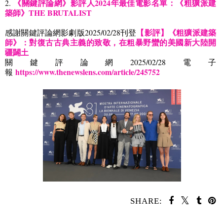
《關鍵評論網》影評人2024年最佳電影名單：《粗獷派建
2.
築師》THE BRUTALIST
【影評】《粗獷派建築
感謝關鍵評論網影劇版
2025/02/28
刊登
師》：對復古古典主義的致敬，在粗暴野蠻的美國新大陸開
疆闢土
關鍵評論網
2025/02/28
電子
https://www.thenewslens.com/article/245752
報
SHARE: