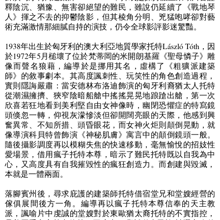
釋陰沉、猶豫、無害卻絕望的難民，雖說仍延續了《戰地琴
人》揮之不去的抑鬱陰影，但其棱角分明、兇猛咆哮卻對藝
術充滿激情那細膩自持的演技，仍令全球影評影迷驚豔。
1938
年出生於匈牙利的澳大利亞地質學家托特
László Tóth
，因
於
1972
年
5
月槌壞了位於梵蒂岡的米開朗基羅《聖母憐子》雕
像而聲名狼藉，編導於是挪用其名，虛構了《粗獷派建築
師》的敘事劇本。其高度諷刺性、玩笑性的角色創造過程，
實則隱誨嚴肅：當安德林布洛迪飾演的匈牙利裔猶太人托特
從潮濕擁擠、狹窄陰暗船艙中搖搖晃晃地踉蹌出艙，第一次
欣喜若狂地看到美利堅自由女神像時，幽閉恐懼症的特寫鏡
頭倏忽一轉，仰視灰濛慘淡但卻開闊亮眼的天際，他感到興
奮異常、不知所措、頭昏眼花，而女神火炬則顛倒晃動，就
像導演科貝特曾飾演《神秘肌膚》寓言中的顛倒鏡頭一般。
隨後攝影調度再以模糊失焦的快速移動，毫無愉悅的招妓性
愛場景，借用瘋子托特本尊，暗示了難民托特既以自我為中
心，又高度具有自我摧毀性的瘋狂創造力。而創建與毀滅，
本就是一體兩面。
落腳賓州後，尋求庇護的建築師托特借宿堂兄和堂嫂經營的
傢俱展間後方一角。編導再以瘋子托特本尊信奉的天主教
派，諷喻片中虔誠的堂嫂對於東歐猶太裔托特的不實指控，