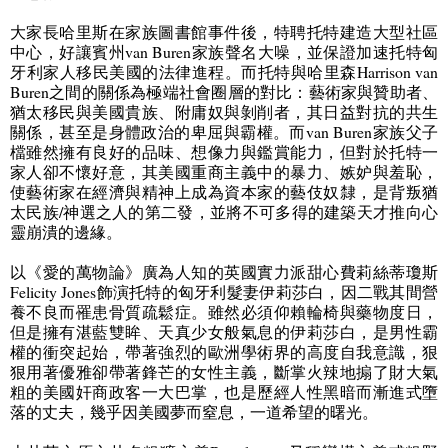
大家長哈里斯在家族圖書館事件後，特聘托特建造大型社區
中心，好讓賓州
van Buren
家族聲名大噪，並保證加速托特匈
牙利家人移民美國的法律進程。而托特與哈里森
Harrison van
Buren
之間的關係為極端社會圈層的對比：藝術家與贊助者、
猶太移民與美國貴族、附庸奴與剝削者，其日益對抗的共生
關係，甚至是身體政治的卑屈與霸權。而
van Buren
家族父子
檔雖然擁有良好的品味、想像力與鑑賞能力，但對於托特一
家人卻不懷好意，其美國重商主義中的暴力、嫉妒與羞恥，
使藝術家在經濟與精神上成為資本家的藝伎奴隸，是背叛猶
太民族
/
神選之人的第二發，並將不可多得的建築天才推向心
靈崩潰的邊緣。
以《愛的萬物論》廣為人知的英國實力派甜心費莉絲蒂瓊斯
Felicity Jones
飾演托特的匈牙利髮妻伊莉莎白，因二戰其間營
養不良而罹患骨質疏鬆症。雖然必須仰賴輪椅與藥物度日，
但是擁有湛藍雙眸、天真少女般氣息的伊莉莎白，是男性霸
權的衝突起始，帶著強烈的歐洲學術界的高度自我意識，狠
狠用著優雅卻帶著鋒芒的女性主義，斷掌火辣地搧了財大氣
粗的美國奸商政客一大巴掌，也是歷經人性黑暗而漸進式墮
落的丈夫，幾乎因美國夢而窒息，一道希望的曙光。