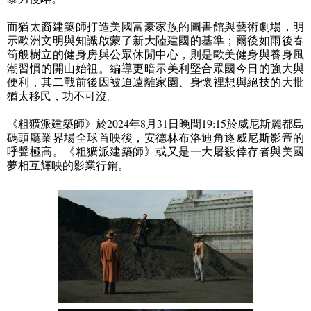
而猶太裔建築師打造美國富豪家族的圖書館與藝術劇場，明
示歐洲文明與知識啟蒙了新大陸建國的基準；爾後如雨後春
筍般樹立的健身房與公眾休閒中心，則是歐美健身與養身風
潮習慣的開山始祖。編導更暗示美利堅合眾國今日的強大與
便利，其二戰前後因被迫遠離家園、身懷裡想與絕技的大批
猶太移民，功不可沒。
《粗獷派建築師》於
2024
年
8
月
31
日晚間
19:15
於威尼斯麗都島
碼頭廳業界場全球首映後，安德林布洛迪角逐威尼斯影帝的
呼聲極高。《粗獷派建築師》或又是一大屠殺倖存者與美國
夢相互輝映的影業行銷。