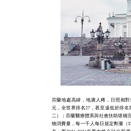
芬蘭地處高緯，地廣人稀，日照相對
元，全世界排名
27
，甚至遠低於排名
二）；芬蘭醫療體系與社會扶助堪稱
物消費量，每一千人每日規定劑量（
D