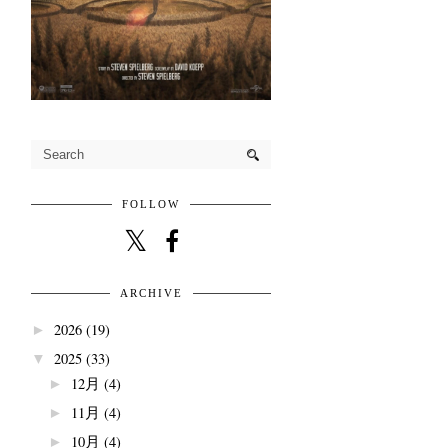
FOLLOW
ARCHIVE
2026
(19)
►
2025
(33)
▼
12月
(4)
►
11月
(4)
►
10月
(4)
►