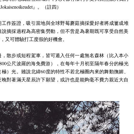
『
Jokaisenoikeudet』
。（註四）
期工作簽證，吸引當地與全球野莓蘑菇摘採愛好者將成簍成堆
雖說摘採過程為高密集勞動，但不啻是為暑期既可享受自然美
精，又可體驗打工度假的好機會。
邊，散步或短程駕車，皆可遁入任何一處無名森林（比入本小
800
公尺波羅的海免費游），在每年十月初至隔年春分的極光
（極）光。雖說北緯
60
度的特性不若北極圈內來的舞動撫媚、
夜晚對著滿天星辰許下願望，或許也是能夠毫不費力親近大自
！