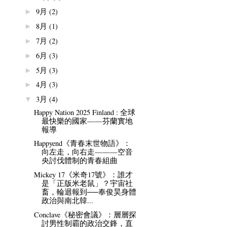
9月
(2)
►
8月
(1)
►
7月
(2)
►
6月
(3)
►
5月
(3)
►
4月
(3)
►
3月
(4)
▼
Happy Nation 2025 Finland : 全球
最快樂的國家——芬蘭實地
報導
Happyend《青春末世物語》：
向左走，向右走———空音
央討伐體制的青春組曲
Mickey 17《米奇17號》：誰才
是「正版米老鼠」？宇宙社
畜，輪迴報到──奉俊昊身體
政治與南北韓...
Conclave《秘密會議》：層層探
討男性制霸的政治交鋒，直