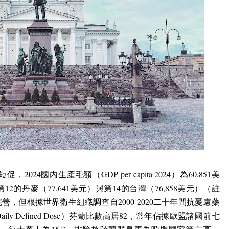
短促，
2024
國內生產毛額（
GDP per capita 2024
）為
60,851
美
第
12
的丹麥（
77,641
美元）與第
14
的台灣（
76,858
美元）（註
完善，但根據世界衛生組織調查自
2000-2020
二十年間抗憂慮藥
aily Defined Dose
）芬蘭比數高居
82
，常年佔據歐盟諸國前七