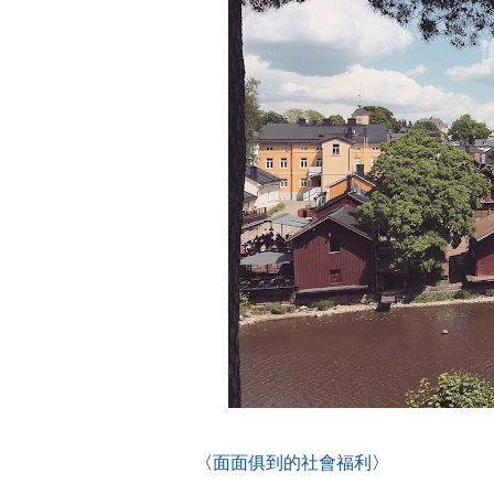
〈
面面俱到的社會福利
〉