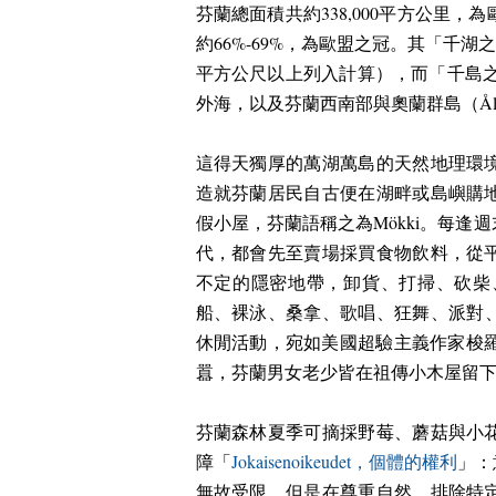
芬蘭總面積共約
338,000
平方公里，為
約
66%-69%
，為歐盟之冠。其「千湖
平方公尺以上列入計算），而「千島
外海，以及芬蘭西南部與奧蘭群島（
Å
這得天獨厚的萬湖萬島的天然地理環
造就芬蘭居民自古便在湖畔或島嶼購
假小屋，芬蘭語稱之為
Mökki
。每逢週
代，都會先至賣場採買食物飲料，從
不定的隱密地帶，卸貨、打掃、砍柴
船、裸泳、桑拿、歌唱、狂舞、派對
休閒活動，宛如美國超驗主義作家梭
囂，芬蘭男女老少皆在祖傳小木屋留
芬蘭森林夏季可摘採野莓、蘑菇與小
障「
Jokaisenoikeudet
，個體的權利
」：
無故受限，但是在尊重自然，排除特