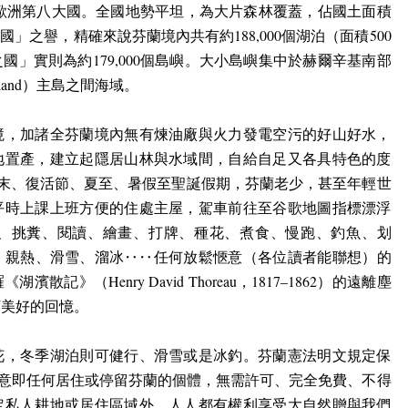
歐洲第八大國。全國地勢平坦，為大片森林覆蓋，佔國土面積
之國」之譽，精確來說芬蘭境內共有約
188,000
個湖泊（面積
500
之國」實則為約
179,000
個島嶼。大小島嶼集中於赫爾辛基南部
land
）主島之間海域。
境，加諸全芬蘭境內無有煉油廠與火力發電空污的好山好水，
地置產，建立起隱居山林與水域間，自給自足又各具特色的度
末、復活節、夏至、暑假至聖誕假期，芬蘭老少，甚至年輕世
平時上課上班方便的住處主屋，駕車前往至谷歌地圖指標漂浮
、挑糞、閱讀、繪畫、打牌、種花、煮食、慢跑、釣魚、划
、親熱、滑雪、溜冰‥‥任何放鬆愜意（各位讀者能聯想）的
羅《湖濱散記》（
Henry David Thoreau
，
1817–1862
）的遠離塵
下美好的回憶。
花，冬季湖泊則可健行、滑雪或是冰釣。芬蘭憲法明文規定保
意即任何居住或停留芬蘭的個體，無需許可、完全免費、不得
定私人耕地或居住區域外，人人都有權利享受大自然贈與我們