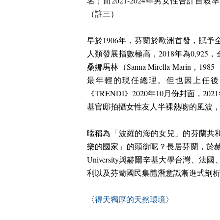
名；而
2021-2024
年男女性合計自殺率
（註三）
早於
1906
年，芬蘭於歐洲首發，賦予
人類發展指數極高，
2018
年為
0,925
，
桑娜馬林（
Sanna Mirella Marin
，
1985
最年輕的現任總理。但也因上任後
《
TRENDI
》
2020
年
10
月份封面，
2021
基官邸拍攝女性友人半裸熱吻的風波
暱稱為「波羅的海的女兒」的芬蘭共
樂的國家」的頭銜呢？長居芬蘭，於
University
與赫爾辛基大學台灣、法國
利以及芬蘭國民集體潛意識漸進式剖
〈
得天獨厚的天然環境
〉