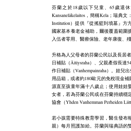
芬蘭之於
18
歲以下兒童、
65
歲退休
Kansaneläkelaitos
，簡稱
Kela
；瑞典文
Institution
）提供『從搖籃到墳墓』方
國家基本養老金補助，爾後覆蓋範圍
入伍者零用、醫療保險、老年康復、
升格為人父母者的芬蘭公民以及長居
日補貼（
Äitiysraha
）、父親產假長達
5
作日補貼（
Vanhempainraha
）。娃兒出
用品箱，或者約
180
歐元的免稅現金補
源直至孩童年滿十八歲止；使用娃娃
女者，若為芬蘭公民或在芬蘭持續穩
協會（
Yhden Vanhemman Perheiden Liit
若小孩需要特殊教育學習，醫生發布
親）每月照護加給。芬蘭與瑞典語的