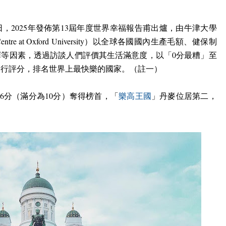
日，
2025
年發佈第
13
屆年度世界幸福報告甫出爐，由牛津大學
entre at Oxford University
）以全球各國國內生產毛額、健保制
擇等因素，透過訪談人們評價其生活滿意度，以「
0
分最糟」至
進行評分，排名世界上最快樂的國家。（註一）
36
分（滿分為
10
分）奪得榜首，「
樂高王國
」丹麥位居第二，