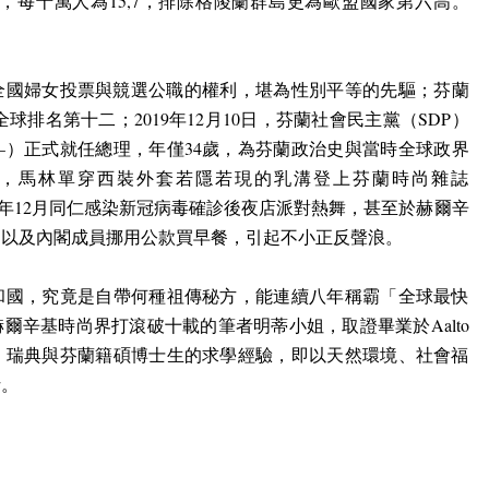
，每十萬人為
15,7
，排除格陵蘭群島更為歐盟國家第六高。
全國婦女投票與競選公職的權利，堪為性別平等的先驅；芬蘭
全球排名第十二；
2019
年
12
月
10
日，芬蘭社會民主黨（
SDP
）
—
）正式就任總理，年僅
34
歲，為芬蘭政治史與當時全球政界
，馬林單穿西裝外套若隱若現的乳溝登上芬蘭時尚雜誌
年
12
月同仁感染新冠病毒確診後夜店派對熱舞，甚至於赫爾辛
，以及內閣成員挪用公款買早餐，引起不小正反聲浪。
和國，究竟是自帶何種祖傳秘方，能連續八年稱霸「全球最快
赫爾辛基時尚界打滾破十載的筆者明蒂小姐，取證畢業於
Aalto
、瑞典與芬蘭籍碩博士生的求學經驗，即以天然環境、社會福
析。