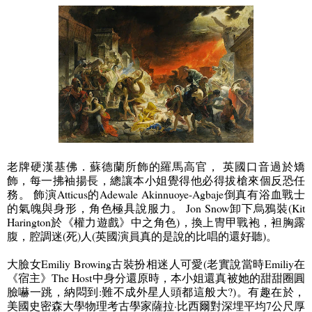
老牌硬漢基佛．蘇德蘭所飾的羅馬高官， 英國口音過於矯
飾，每一拂袖揚長，總讓本小姐覺得他必得拔槍來個反恐任
務。
飾演
Atticus
的
Adewale Akinnuoye-Agbaje
倒真有浴血戰士
的氣魄與身形
，
角色極具說服力。
Jon Snow
卸下烏鴉裝
(Kit
Harington
於
《
權力遊戲
》
中之角色
)
，
換上冑甲戰袍
，
袒胸露
腹
，
腔調迷
(
死
)
人
(
英國演員真的是說的比唱的還好聽
)
。
大臉女
Emiliy Browing
古裝扮相迷人可愛
(
老實說當時
Emiliy
在
《
宿主
》
The Host
中身分還原時
，
本小姐還真被她的甜甜圈圓
臉嚇一跳
，
納悶到
:
難不成外星人頭都這般大
?)
。有趣在於，
美國史密森大學物理考古學家薩拉·比西爾對深埋平均
7
公尺厚