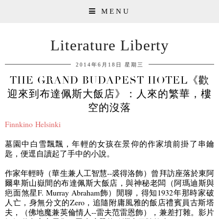
MENU
Literature Liberty
2014年6月18日 星期三
THE GRAND BUDAPEST HOTEL《歡
迎來到布達佩斯大飯店》：人來的繁華，樓
空的沒落
Finnkino
Helsinki
墓園中白雪飄飄，年輕的女孩在景仰的作家墳前掛了串鑰
匙，便逕自讀起了手中的小說。
作家年輕時（
華生兼人工智慧
--
裘得洛飾）
曾拜訪座落於東阿
爾卑斯山嶽間的布達佩斯大飯店，與神秘老闆（
阿瑪迪斯與
疤面煞星
F. Murray Abraham
飾）
閒聊，得知
1932
年那時家破
人亡，身無分文的
Zero
，追隨附庸風雅的飯店禮賓員古斯塔
夫，（
佛地魔兼英倫情人
--
雷夫
范雷恩飾）
，兼差打雜。影片