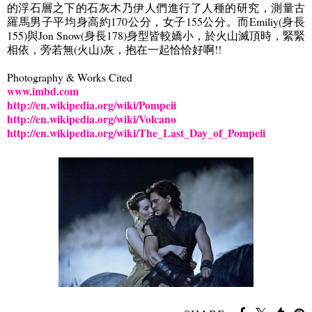
的浮石層之下的石灰木乃伊人們進行了人種的研究，測量古
羅馬男子平均身高約
170
公
分，女
子
155
公
分。而
Emiliy(
身長
155)
與
Jon Snow(
身長
178)
身型皆較嬌小
，
於火山滅頂時
，緊緊
相依，旁若無
(
火山
)
灰，抱在一起恰恰好啊!!
Photography & Works Cited
www.imbd.com
http://en.wikipedia.org/wiki/Pompeii
http://en.wikipedia.org/wiki/Volcano
http://en.wikipedia.org/wiki/The_Last_Day_of_Pompeii