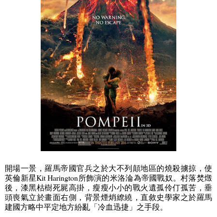
開場一景，羅馬帝國官兵之於大不列顛地區的燒殺擄掠，使
英倫新星
Kit Harington
所飾演的米洛淪為帝國戰奴
。村落焚燬
後，漆黑枯樹死屍高掛，瘦瘦小小的戰火遺孤伶仃孤苦，垂
頭喪氣立於畫面右側，背景煙焇繚繞，直敘史學家之於羅馬
建國方略中平定地方紛亂「冷血迅捷」之手段。