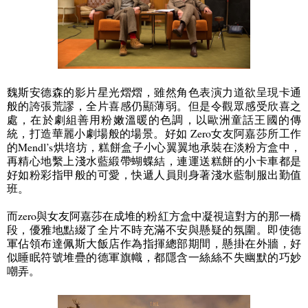
魏斯安德森的影片星光熠熠，雖然角色表演力道欲呈現卡通
般的誇張荒謬，全片喜感仍顯薄弱。但是令觀眾感受欣喜之
處，在於劇組善用粉嫩溫暖的色調，以歐洲童話王國的傳
統，打造華麗小劇場般的場景。好如 Z
ero
女友阿嘉莎所工作
的
Mendl’s
烘培坊，糕餅盒子小心翼翼地承裝在淡粉方盒中，
再精心地繫上淺水藍緞帶蝴蝶結，連運送糕餅的小卡車都是
好如粉彩指甲般的可愛，快遞人員則身著淺水藍制服出勤值
班。
而
zero
與女友阿嘉莎在成堆的粉紅方盒中凝視這對方的那一橋
段，優雅地點綴了全片不時充滿不安與懸疑的氛圍。即使德
軍佔領布達佩斯大飯店作為指揮總部期間，懸掛在外牆，好
似睡眠符號堆疊的德軍旗幟，都隱含一絲絲不失幽默的巧妙
嘲弄。