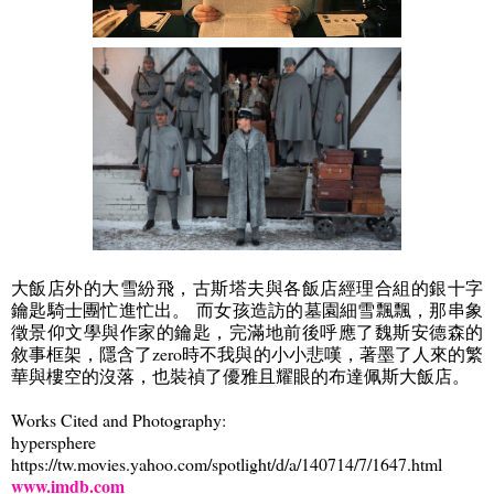
大飯店外的大雪紛飛，古斯塔夫與各飯店經理合組的銀十字
鑰匙騎士團忙進忙出。
而女孩造訪的墓園細雪飄飄，那串象
徵景仰文學與作家的鑰匙，完滿地前後呼應了魏斯安德森的
敘事框架，隱含了
zero
時不我與的小小悲嘆，著墨了人來的繁
華與樓空的沒落，也裝禎了優雅且耀眼的布達佩斯大飯店。
Works Cited and Photography:
hypersphere
https://tw.movies.yahoo.com/spotlight/d/a/140714/7/1647.html
www.imdb.com