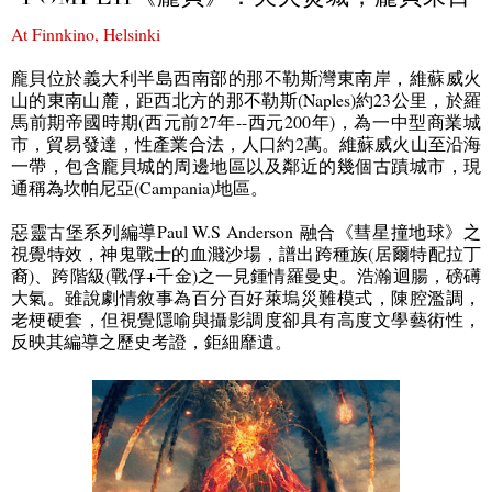
At Finnkino, Helsinki
龐貝位於義大利半島西南部的那不勒斯灣東南岸，維蘇威火
山的東南山麓，距西北方的那不勒斯
(Naples)
約
23
公里，於羅
馬
前期帝國時期
(
西元前
27
年
--
西元
200
年
)
，為一中型商業城
市，
貿易發達
，
性產業合法
，人口約
2
萬
。維蘇威火山至沿海
一帶，包含龐貝城的周邊地區以及鄰近的幾個古蹟城市，現
通稱為坎帕尼亞
(Campania)
地區。
惡靈古堡系列編導
Paul W.S Anderson
融
合
《
彗星撞地球
》
之
視覺特效
，
神鬼戰士的血濺沙場
，
譜出跨種族
(
居爾特配拉丁
裔
)
、
跨階級
(
戰俘
+
千金
)
之一見鍾情羅曼史
。
浩瀚迴腸
，
磅礡
大氣
。
雖說劇情敘事為百分百好萊塢災難模式
，
陳腔濫調
，
老梗硬套
，
但視覺隱喻與攝影調度卻具有高度文學藝術性
，
反映其編導之歷史考證
，
鉅細靡遺
。