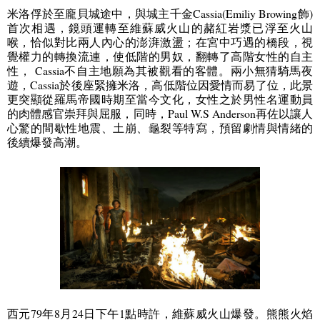
米洛俘於至龐貝城途中，與城主千金
Cassia(Emiliy Browing
飾
)
首次相遇
，
鏡頭運轉至維蘇威火山的赭紅岩漿已浮至火山
喉
，
恰似對比兩人內心的澎湃激盪
；
在宮中巧遇的橋段
，
視
覺權力的轉換流連
，
使低階的男奴
，
翻轉了高階女性的自主
性
，
Cassia
不自主地願為其被觀看的客體
。
兩小無猜騎馬夜
遊
，
Cassia
於後座緊擁米洛
，
高低階位因愛情而易了位
，此景
更突顯從羅馬帝國時期至當今文化
，
女性之於男性名運動員
的肉體感官崇拜與屈服
，
同時
，
Paul W.S Anderson
再佐以讓人
心驚的間歇性地震
、
土崩
、龜裂等特寫，
預留劇情與情緒的
後續爆發高潮
。
西元
79
年
8
月
24
日下午
1
點時許
，維蘇威火山爆發。熊熊火焰