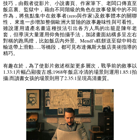
技巧，由觀者從影片
、
小說書頁
、
作家筆下
、
老闆口傳直至
飯店裏
、
監獄中，藉由不同階級的角色在故事發展中的不同
作為，將焦點集中在敘事者
(zero
與作家
)
及敘事體本的關聯
性，
來進一步增加整個歐洲大冒險的故事趣味性與可看性。
雖說運用遺產名畫這種技法引出各方人馬的出籠是陳年老
套，但導演大量運用仰角拍攝手法，加諸畫面結構多呈左右
對稱的跑馬燈，比如飯店內外景
、
Mendl’s
糕餅送至獄中時在
輸送帶上滑動
…..
等橋段，都可見布達佩斯大飯店美術指導的
精巧。
有趣在於，為了使影片敘述框架更多層次，戰爭前的敘事以
1.33:1
片幅凸顯復古感
;1968
年飯店冷清的場景則運用
1.85:1
拍
攝
;
而讀書女孩的場景則用了
2.35:1
呈現高清畫質。