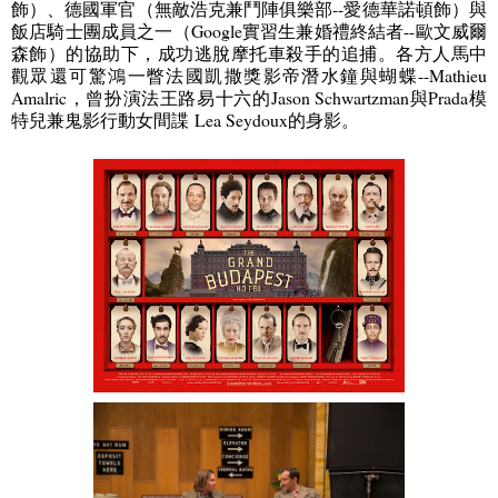
飾）
、
德國軍官（
無敵浩克兼鬥陣俱樂部
--
愛德華諾頓飾）
與
飯店騎士團成員之一（
Google
實習生兼婚禮終結者
--
歐文威爾
森飾）
的協助下，成功逃脫摩托車殺手的追捕。各方人馬中
觀眾還可驚鴻一瞥法國凱撒獎影帝潛水鐘與蝴蝶
--Mathieu
Amalric
，曾扮演法王路易十六的
Jason Schwartzman
與
Prada
模
特兒兼鬼影行動女間諜
Lea Seydoux
的身影。