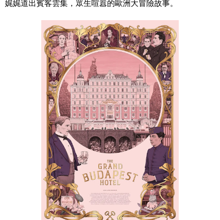
娓娓道出賓客雲集，眾生喧囂的歐洲大冒險故事。