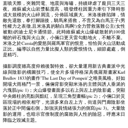
直噴天際，夾雜閃電、地震與海嘯，持續肆虐了
龐貝
三天三
夜。
維蘇威火山岩漿黏度高，噴發煙柱因重力牽引下降時形
成大規模的火山碎屑流，分佈區域廣大。米洛衝鋒陷陣，情
敵先退散，拳打腳踢後，騎馬來搭救，不啻又為白馬王子(男
性權力之表徵,且米洛真的騎白馬啊!)全力營救落難公主(女性
被動)的迪士尼卡通情節。
此時維蘇威火山
爆破散射約
100
億
噸
的碎石塊與火山灰
，小倆口更天雷勾動地火，不離不棄。
米洛之於
Cassia
的愛慾與羅馬軍官的恨意
，
恰恰與火山活動成
正比
。
編導以自然力量比擬人類的愛恨情仇
，
細節處處
，
倒
是精巧
。
攝影調度雖高度仰賴後製特效，卻大量運用新古典畫派中光
線與陰影的構圖技巧，使全片多場停格深具俄羅斯畫家
Karl
Brullov 1833
的畫作
’The Last Day of Pompeii’
之唯美風格
。
好如
開場大雨格鬥一景
，
倆倆背影突顯米洛的主體與誘人垂涎的
六塊肌
(pic 1)
；
火山爆發畫面多以右上與左上的陰影處
，
突顯
中央錐柱的亮點與黯紅
，
呈現三角型畫幅
(pic 2)
；
小倆口於災
區現場的相依相守
，
光源多來自左上方
，
街道與門廊陰影坐
落於正中間偏右側
，
加強演員情緒張力的側寫
(pic 3)
。
大量陰
影的運用
，
也暗示官僚制度的腐敗與人性的險惡
，
呼應末日
降臨之毀滅主題
。