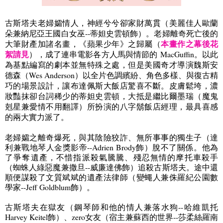
古斯塔夫老婦孀情人，神經兮兮卻家財萬貫（
美麗佳人歐蘭
朵兼納尼亞王國白女巫
--
蒂妲史雲頓飾）
。老婦離奇死亡後的
本畫作之幕後花
大筆財產加諸名畫，
《
蘋果少年
》
之歸屬（
絮請見
）
，成了連串電影各方人馬與情節的
MacGuffin
。以此
為基點編寫的劇本並無特殊之處，但是美國奇才導演魏斯安
德森（
Wes Anderson）
以全片色調繽紛
、
角色多樣
、
與復古精
巧的場景設計，讓布達佩斯大飯店驚喜不斷。皮膚鬆垮，濃
妝豔抹卻台詞稀少的蒂妲史雲頓，大抵是繼比爾墨瑞（
魔鬼
剋星兼愛情不用翻譯）
所扮演的八字鬍飯店經理，最具喜感
的兩大實力派了。
老婦孀之離奇爆死，與其陰險狡詐
、
無所事事的獨生子（
達
利兼戰地琴人金獎影帝
--Adrien Brody
飾）
脫不了關係。他為
了爭奪遺產，不惜指派殺氣騰騰
、
殘忍無情的摩托車殺手
（
蜘蛛人綠惡魔兼撒旦
--
威廉達佛飾）
追殺古斯塔夫。途中還
順便謀殺了文質斌斌的遺產法律師（
變蠅人兼侏羅紀公園數
學家
--Jeff Goldblum
飾）
。
古斯塔夫在獄友（
鋼琴師和他的情人兼落水狗
--
哈維凱托
Harvey Keitel
飾）
、
zero
女友（
宿主兼蘇西的世界
--
莎柔絲羅南