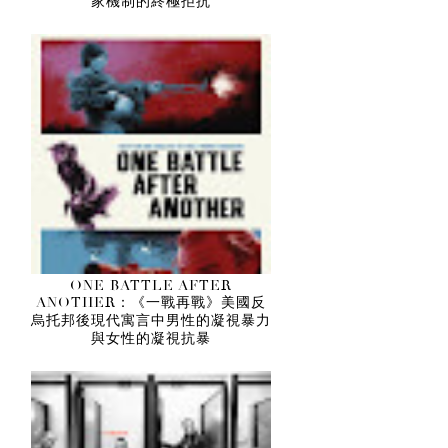
家機制的終極拒抗
ONE BATTLE AFTER
ANOTHER：《一戰再戰》美國反
烏托邦後現代寓言中男性的凝視暴力
與女性的凝視抗暴