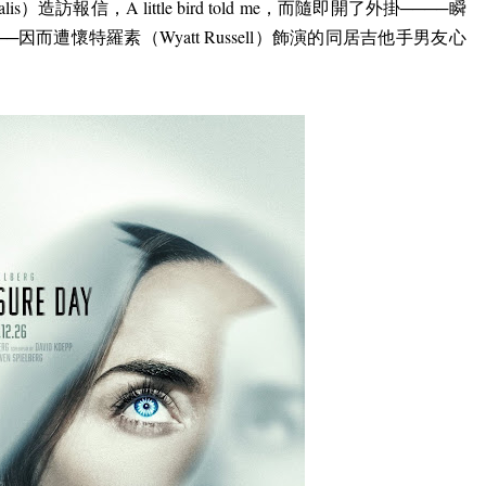
alis
）造訪報信，
A little bird told me
，而隨即開了外掛
────
瞬
──
因而遭懷特羅素（
Wyatt Russell
）飾演的同居吉他手男友
心