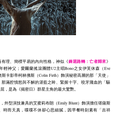
鋒迴路轉：亡者歸來
遜有理、簡樸平易的內向性格，神似《
》
年輕神父；愛爾蘭搖滾團體
U2
主唱
Bono
之女伊芙休森（
Eve
奧斯卡影帝柯林佛斯（
Colin Firth
）飾演秘密高層的那「天使」
、那滿腔憤怒與不解的湛藍之眸、緊握十字、咬牙濺血的「驅
不屈，是為《揭密日》群星主角的最大驚艷。
型，外型演技兼具的艾蜜莉布朗（
Emily Blunt
）飾演擔任堪薩斯
、時而天真，喋喋不休卻心思細膩，因早餐時刻素有「吉祥