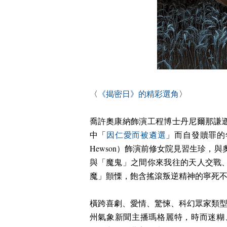
〈
《揭密日》的精彩選角
〉
喬許奧康納飾演工程博士丹尼爾那謙
中「
因仁愛而被遴選
」而自發贖罪的
Hewson
）飾演前修女院見習生
珍，與
與「魔鬼」之間你來我往的天人交戰
魔」顫慄，飽含搖滾叛逆精神的寧死
橫跨喜劇、愛情、驚悚、科幻眾家類
州氣象新聞主播瑪格麗特，時而迷糊