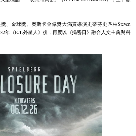
。
獎、金球獎、奧斯卡金像獎大滿貫導演史蒂芬史匹柏Steven
982
年《
E.T.
外星人》後，再度以《揭密日》融合人文主義與科
。