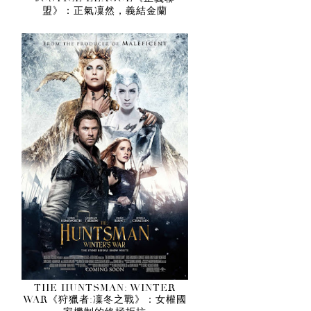
盟》：正氣凜然，義結金蘭
THE HUNTSMAN: WINTER
WAR《狩獵者:凜冬之戰》：女權國