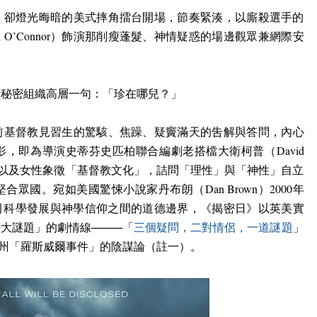
、卻燈光晦暗的美式摔角擂台開場，節奏緊湊，以廝殺選手的
h O’Connor
）飾演那
削
瘦蓬髮、神情疑惑的場邊觀眾兼網際安
府秘密組織高層一句：「珍在哪兒？」
前基督教見習生
的驚駭、焦躁、疑竇滿天的吿解與答問，內心
影，
即為導演
史蒂芬史匹柏聯合編劇老搭檔大衛柯普（
David
以及女性象徵「基督教文化」，詰問「理性」與「神性」自立
堅合眾國。宛如美國驚悚小說家丹布朗（
Dan Brown
）
2000
年
引科學發展與神學信仰之間的道德邊界，《揭密日》以英美實
三大謎題」的劇情線
────
「
三個疑問，二對情侶，一道謎題
」
州「羅斯威爾事件」的陰謀論（
註
一）。