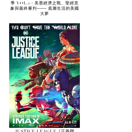
季 VOL.1：美墨經濟之戰、聖經意
象與最終審判─── 底層生活的美國
大夢
JUSTICE LEAGUE《正義聯