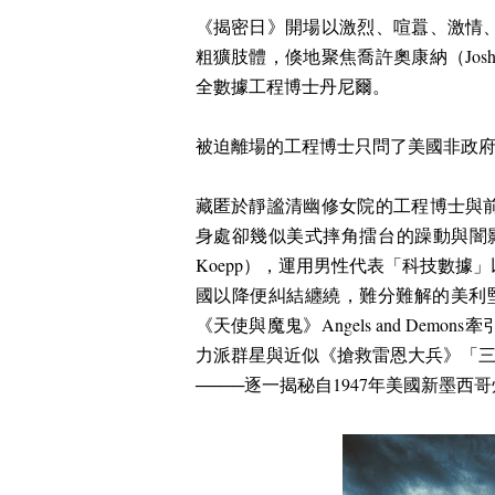
《揭密日》開場以激烈、喧囂、激情
粗獷肢體，倏地聚焦喬許奧康納（
Jos
全數據工程博士丹尼爾。
被迫離場的工程博士只問了美國非政
藏匿於靜謐清幽修女院的工程博士與
身處卻幾似
美式摔角擂台的躁動與闇
Koepp
），運用男性代表「科技數據」
國以降便糾結纏繞，難分難解的美利
《天使與魔鬼》
Angels and Demons
牽
力派群星與近似《搶救雷恩大兵》「
────
逐一揭秘自
1947
年美國新墨西哥