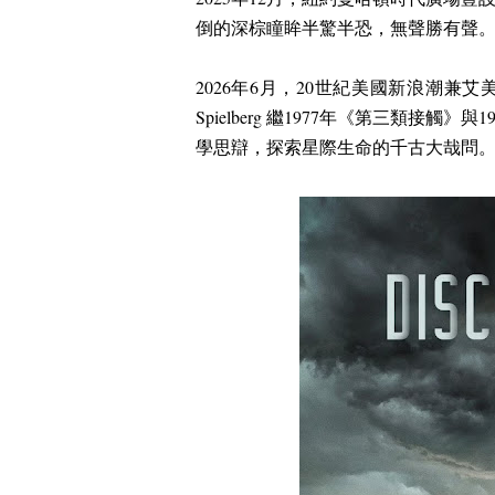
倒的深棕瞳眸半驚半恐，無聲勝有聲
2026
年
6
月，
20
世紀美國新浪潮兼艾美
Spielberg 繼
1977
年《第三類接觸》與
1
學思辯，探索星際生命的千古大哉問