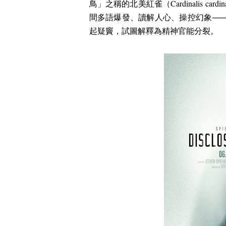
鳥」之稱的北美紅雀（
Cardinalis cardin
間多語爆發、讀解人心、操控幻象
──
起疑竇，試圖解釋為精神官能分裂。