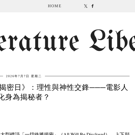
HOME
erature Lib
2026年7月7日 星期二
AY《揭密日》：理性與神性交鋒───電影人
化身為揭秘者？
設大型標語「一切終將揭密」（
All Will Be Disclosed
），上下顛