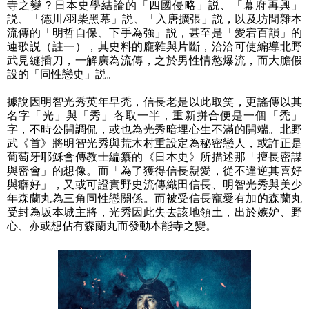
寺之變？日本史學結論的「四國侵略」説、「幕府再興」
説、「德川
/
羽柴黑幕」説、「入唐擴張」説，以及坊間雜本
流傳的「明哲自保、下手為強」説，甚至是「愛宕百韻」的
連歌説（註一），其史料的龐雜與片斷，洽洽可使編導北野
武見縫插刀，一解廣為流傳，之於男性情慾爆流，而大膽假
設的「同性戀史」説。
據說因明智光秀英年早禿，信長老是以此取笑，更謠傳以其
名字「光」與「秀」各取一半，重新拼合便是一個「禿」
字，不時公開調侃，或也為光秀暗埋心生不滿的開端。北野
武《首》將明智光秀與荒木村重設定為秘密戀人，或許正是
葡萄牙耶穌會傳教士編纂的《日本史》所描述那「擅長密謀
與密會」的想像。而「為了獲得信長親愛，從不違逆其喜好
與癖好」，又或可證實野史流傳織田信長、明智光秀與美少
年森蘭丸為三角同性戀關係。而被受信長寵愛有加的森蘭丸
受封為坂本城主將，光秀因此失去該地領土，出於嫉妒、野
心、亦或想佔有森蘭丸而發動本能寺之變。