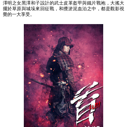
澤明之女黑澤和子設計的武士皮革盔甲與鐵片戰袍，大搖大
擺於草原與城垛來回征戰，和攪淤泥血泊之中，都是觀影視
覺的一大享受。