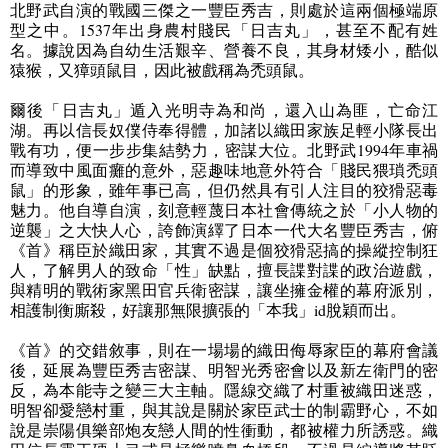
北野武自演的戰國三傑之一豐臣秀吉，則處於這兩個極端原
型之中。
1537
年出身農村賤民「日吉丸」，甚至不配有姓
名。據說因為自幼生活艱辛、營養不良，其身材矮小，酷似
猿猴，又獐頭鼠目，因此被戲稱為禿頭鼠。
爾後「日吉丸」遁入光明寺為和尚，還入山為匪，亡命江
湖。再以信長奴僕侍奉得體，加諸以織田家族足輕小隊長出
戰有功，便一步步集結勢力，密謀大位。北野武
1994
年車禍
而導致中風面癱的意外，惡趣味地意外符合「賤民猥瑣禿頭
鼠」的形象，雖年事已高，但仍然具有引人注目的狡猾惡毒
魅力。他自導自演，刻意輕蔑日本社會傳統之於「小人物的
逆襲」之大快人心，誇飾演繹了日本一代大名豐臣秀吉，俯
《首》稱臣於織田家，其實不過是個狡猾惡搞的操縱控制狂
人，了解男人的致命「性」缺點，擅長諜對諜的政治遊戲，
與精明的戰術家黑田官兵衛密謀，讓坐擁金權的幕府派別，
相護制衡廝殺，好讓那無限擴張的「本我」
id
脫穎而出。
《首》的交錯敘事，則在一場場的織田侮辱家臣的幕府會議
後，延展為豐臣秀吉密謀、明智光秀密會以及新左衛門的密
反，為本能寺之變三大主軸。隱線交織了村重被織田迷惑，
明智卻愛戀村重，與其說是關於家臣武士的制霸野心，不如
說是崇陽俱樂部炮友戀人間的性衝動，都被權力所誘惑。織