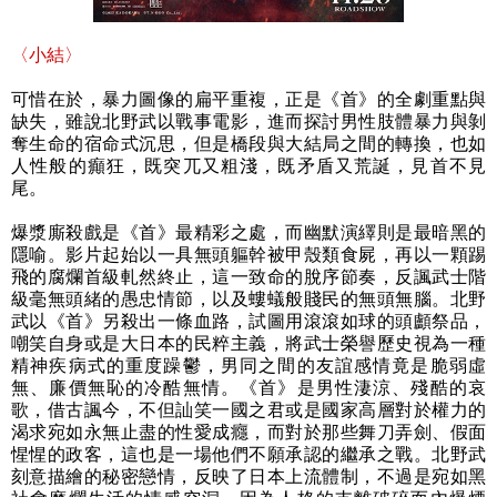
〈小結〉
可惜在於，暴力圖像的扁平重複，正是《首》的全劇重點與
缺失，雖說北野武以戰事電影，進而探討男性肢體暴力與剝
奪生命的宿命式沉思，但是橋段與大結局之間的轉換，也如
人性般的癲狂，既突兀又粗淺，既矛盾又荒誕，見首不見
尾。
爆漿廝殺戲是《首》最精彩之處，而幽默演繹則是最暗黑的
隱喻。影片起始以一具無頭軀幹被甲殼類食屍，再以一顆踢
飛的腐爛首級軋然終止，這一致命的脫序節奏，反諷武士階
級毫無頭緒的愚忠情節，以及螻蟻般賤民的無頭無腦。北野
武以《首》另殺出一條血路，試圖用滾滾如球的頭顱祭品，
嘲笑自身或是大日本的民粹主義，將武士榮譽歷史視為一種
精神疾病式的重度躁鬱，男同之間的友誼感情竟是脆弱虛
無、廉價無恥的冷酷無情。《首》是男性淒涼、殘酷的哀
歌，借古諷今，不但訕笑一國之君或是國家高層對於權力的
渴求宛如永無止盡的性愛成癮，而對於那些舞刀弄劍、假面
惺惺的政客，這也是一場他們不願承認的繼承之戰。北野武
刻意描繪的秘密戀情，反映了日本上流體制，不過是宛如黑