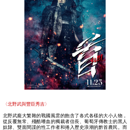
〈北野武與豐臣秀吉〉
北野武龐大繁雜的戰國風雲的飽含了各式各樣的大小人物，
從反覆無常、殘酷嗜血的獨裁者信長、葡萄牙傳教士的黑人
奴隸、雙面間諜的性工作者和捲入歷史浪潮的黔首農民。而