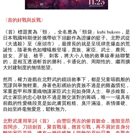
〈首的好戰與反戰〉
《首》標題實為「頸」，全名應為「頸袋」
kubi bukoro
，是
日本戰國時期便於攜帶砍下頭顱作為證據的籃子。北野武從
《大逃殺》至《座頭市》，最擅長的就是呈現肆意爆血的荒
誕性，隨著角色如螻蟻般登場，貴族、家臣、武士、農民、
妓女、歹徒、槍手、刺客，將大小人物的敘事線牽絲聯繫
的，是相互透過斬首的勝利，卡通化的、周期性的、繼而擴
大封建制度的無情慾望。
然而，權力遊戲在北野武的鏡頭敘事下，都是兒童嘻戲般的
荒謬與舉無輕重。身著色彩繽紛的貴族不過是的雞姦慣犯，
笨重盔甲和厚重織物讓家臣武士宛如身障人士、舉步維艱，
武士家臣的忠心耿耿不過是雜交派對的籌碼，唯一一場具有
前戲的性愛橋段竟是如此膚質粗糙、臭汗滿溢、表情僵硬、
自始至終毫無愛意，鬆軟無力。
北野武運用單詞《首》，由豐臣秀吉的俯首聽命，進階至昂
首闊步、刀頭劍首，聚首戰場，翹首引戰，再不屑於首身分
離的家臣首級，總有一種幼稚無人能敵的原始惡趣。血戰血