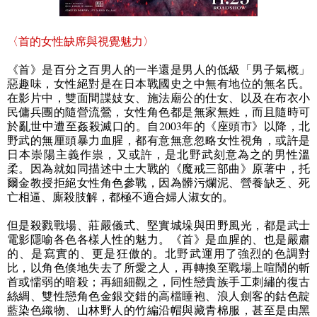
〈首的女性缺席與視覺魅力〉
《首》是百分之百男人的一半還是男人的低級「男子氣概」
惡趣味，女性絕對是在日本戰國史之中無有地位的無名氏。
在影片中，雙面間諜妓女、施法廟公的仕女、以及在布衣小
民傭兵團的隨營流鶯，女性角色都是無家無姓，而且隨時可
於亂世中遭至姦殺滅口的。自
2003
年的《座頭市》以降，北
野武的無厘頭暴力血腥，都有意無意忽略女性視角，或許是
日本崇陽主義作祟，又或許，是北野武刻意為之的男性溫
柔。因為就如同描述中土大戰的《魔戒三部曲》原著中，托
爾金教授拒絕女性角色參戰，因為髒污爛泥、營養缺乏、死
亡相逼、廝殺肢解，都極不適合婦人淑女的。
但是殺戮戰場、莊嚴儀式、堅實城垛與田野風光，都是武士
電影隱喻各色各樣人性的魅力。《首》是血腥的、也是嚴肅
的、是寫實的、更是狂傲的。北野武運用了強烈的色調對
比，以角色倏地失去了所愛之人，再轉換至戰場上喧鬧的斬
首或懦弱的暗殺；再細細觀之，同性戀貴族手工刺繡的復古
絲綢、雙性戀角色金銀交錯的高檔睡袍、浪人劍客的鈷色靛
藍染色織物、山林野人的竹編沿帽與藏青棉服，甚至是由黑