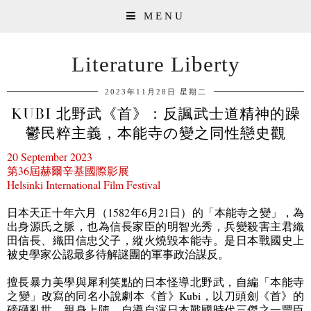
MENU
Literature Liberty
2023年11月28日 星期二
KUBI 北野武《首》：反諷武士道精神的躁
鬱民粹主義，本能寺の變之同性戀史觀
20 September 2023
第
36
屆赫爾辛基國際影展
Helsinki International Film Festival
日本天正十年六月（
1582
年
6
月
21
日）的「本能寺之變」，為
出身源氏之脈，也為信長家臣的明智光秀，兵變殺害主君織
田信長、織田信忠父子，縱火燒毀本能寺。是日本戰國史上
被史學家公認最多待解謎團的軍事政治謀反。
擅長暴力美學與犀利笑點的日本怪導北野武，自編「本能寺
之變」改寫的同名小說劇本《首》
Kubi
，以刀頭劍《首》的
磅礴亂世，親身上陣，自導自演日本戰國時代三傑之一豐臣