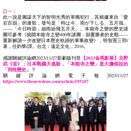
註一
：
此一說是圖謀天下的智明光秀的單獨犯行，其根據來自「愛
宕百韻」的連歌，發句是「時は今、雨が下しる、五月哉」
——「今日時節，細雨紛飛五月天」。本能寺之變的歷史謎
團可參考《揭開本能寺之變
400
年謎團：顛覆勝者的史觀——
重新解讀一夕改變日本歷史軌跡的軍事政變》，明智憲三郎
/
著，任鈞華
/
譯。台北：遠足文化，
2016
。
【
2023
金馬影展】北野
感謝關鍵評論網
2023/11/27
影劇版刊登
武《首》：日本戰國大逃殺，「本能寺之變」是大膽假設的
「同性戀史」？
關鍵評論網電子報
2023/11/27
https://www.thenewslens.com/article/195107