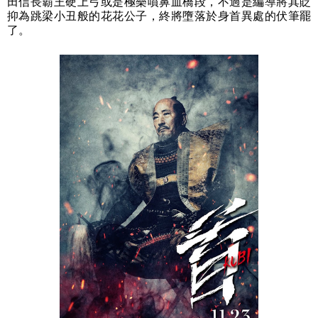
田信長霸王硬上弓或是極樂噴鼻血橋段，不過是編導將其貶
抑為跳梁小丑般的花花公子，終將墮落於身首異處的伏筆罷
了。