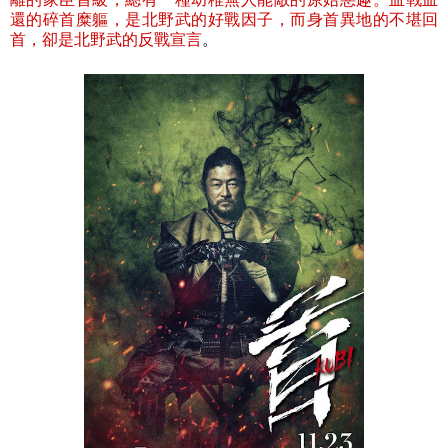
還的碎首糜軀，是北野武的好戰因子，而身首異地的不堪回
首，卻是北野武的反戰宣言
。