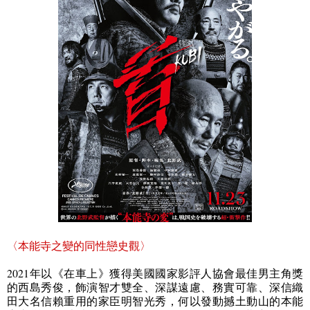
〈本能寺之變的同性戀史觀〉
2021
年以《在車上》獲得美國國家影評人協會最佳男主角獎
的西島秀俊，飾演智才雙全、深謀遠慮、務實可靠、深信織
田大名信賴重用的家臣明智光秀，何以發動撼土動山的本能