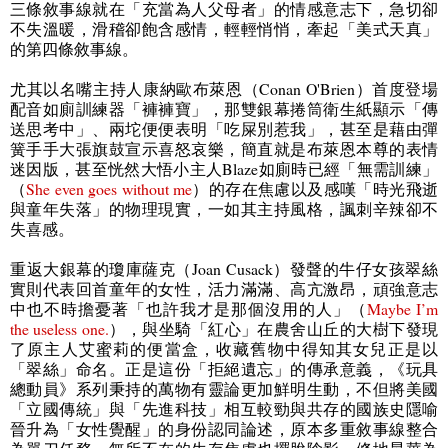
三條敘事線就在「充當為人父母者」的情感意志下，急切卻
不失溫暖，滑稽卻飽含感情，輕輕悄悄，牽起「美式天真」
的第四條敘事線。
尤其以名嘴主持人康納歐布萊恩（
Conan O'Brien
）首度登場
配音如廁訓練器「褲褲寶」，那雙銀幕捲筒衛生紙顯示「傳
送思考中」、兩坨便便表明「吃屎別惹我」，甚至是藉由彈
簧手手大張旗鼓宣示喜怒哀樂，簡直就是布萊恩本尊的表情
迷因版，甚至恍然大悟小主人
Blaze
如廁時已經「無需訓練」
（
She even goes without me
）的存在焦慮以及感嘆「時光飛逝
與童年失落」的物理現實，一如其主持風格，諷刺辛辣卻不
失喜感。
重返大銀幕的瓊庫薩克（
Joan Cusack
）發聲的牛仔女孩翠絲
實則代表回首童年的女性，活力滿滿、高亢激昂，頑強意志
中也不時擔憂著「也許我才是那個沒用的人」（
Maybe I’m
the useless one.
），與坐騎「紅心」在農舍山丘的大樹下發現
了原主人艾蜜莉的便當盒，收藏舊物中得知其女兒正是以
「翠絲」命名。正是這份「拒絕遺忘」的傳承意義，《玩具
總動員》系列秉持的萬物有靈論更加鮮明生動，不但將美國
「立國傳統」與「先進科技」相互較勁與共存的國族史隱喻
晉升為「女性覺醒」的身份認同論述，原本多重敘事線整合