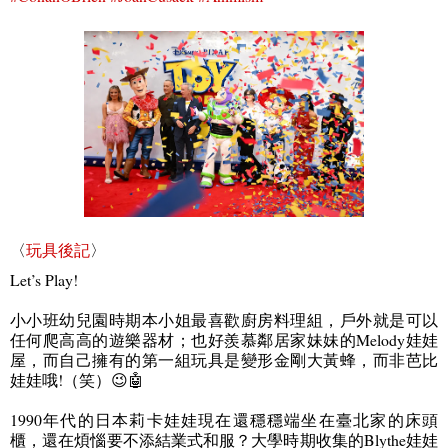
〈
玩具後記
〉
Let’s Play!
小小班幼兒園時期本小姐最喜歡廚房料理組，戶外就是可以
任何爬高高的遊樂器材；也好羨慕鄰居家妹妹的
Melody
娃娃
屋，而自己擁有的第一組玩具是變形金剛大黃蜂，而非芭比
娃娃哦
!
（笑）
😉🤖
1990
年代的日本莉卡娃娃現在還穩穩端坐在臺北家的床頭
櫃，還在煩惱要不添結業式和服？大學時期收集的
Blythe
娃娃