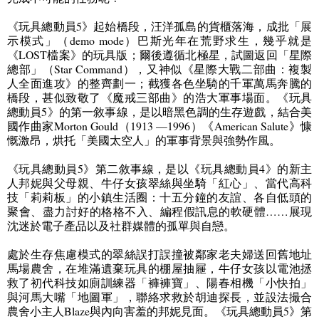
《玩具總動員
5
》起始橋段，汪洋孤島的貨櫃落海，成批「展
示模式」（
demo mode
）巴斯光年在荒野求生，幾乎就是
《
LOST
檔案》的玩具版；爾後遵循北極星，試圖返回「星際
總部」（
Star Command
），又神似《星際大戰二部曲：複製
人全面進攻》的整齊劃一；截獲各色坐騎的千軍萬馬奔騰的
橋段，甚似致敬了《魔戒三部曲》的浩大軍事場面。《玩具
總動員
5
》的第一敘事線，是以暗黑色調的生存遊戲，結合美
國作曲家
Morton Gould
（
1913 —1996
）《
American Salute
》慷
慨激昂，烘托「美國太空人」的軍事背景與強勢作風。
《玩具總動員
5
》第二敘事線，是以《玩具總動員
4
》的新主
人邦妮與父母親、牛仔女孩翠絲與坐騎「紅心」、當代高科
技「莉莉板」的小鎮生活圈：十五分鐘的友誼、各自低頭的
聚會、盡力討好的格格不入、編程假訊息的軟硬體
……
展現
沈迷於電子產品以及社群媒體的孤單與自戀。
處於生存焦慮模式的翠絲誤打誤撞被鄰家老夫婦送回舊地址
馬場農舍，在堆滿遺棄玩具的棚屋抽屜，牛仔女孩以電池拯
救了初代科技如廁訓練器「褲褲寶」、陽春相機「小快拍」
與河馬大嘴「地圖軍」，聯絡求救於胡迪探長，並設法撮合
農舍小主人
Blaze
與內向害羞的邦妮見面。《玩具總動員
5
》第