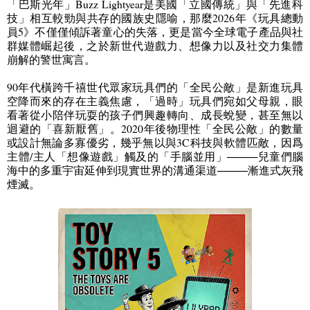
「巴斯光年」
Buzz Lightyear
是美國「立國傳統」與「先進科
技」相互較勁與共存的國族史隱喻，那麼
2026
年《玩具總動
員
5
》不僅僅傾訴著童心的失落，更是當今全球電子產品與社
群媒體崛起後，之於新世代遊戲力、想像力以及社交力集體
崩解的警世寓言。
90
年代橫跨千禧世代眾家玩具們的「全民公敵」是新進玩具
空降而來的存在主義焦慮，「過時」玩具們宛如父母親，眼
看著從小陪伴玩耍的孩子們興趣轉向、成長蛻變，甚至無以
迴避的「喜新厭舊」。
2020
年後物理性「全民公敵」的數量
或設計無論多寡優劣，幾乎無以與
3C
科技與軟體匹敵，因爲
主體
/
主人「想像遊戲」觸及的「手腦並用」
────
兒童們腦
海中的多重宇宙延伸到現實世界的溝通渠道
────
漸進式灰飛
煙滅。