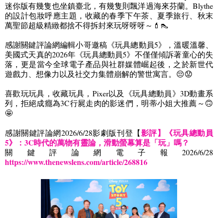
迷你版有幾隻也坐鎮臺北，有幾隻則飄洋過海來芬蘭。
Blythe
的設計包妝呼應主題，收藏的春季下午茶、夏季旅行、秋末
萬聖節超級精緻都捨不得拆封來玩呀呀呀～
💄👠
感謝關鍵評論網編輯小哥邀稿《玩具總動員
5
》，溫暖溫馨、
美國式天真的
2026
年《玩具總動員
5
》不僅僅傾訴著童心的失
落，更是當今全球電子產品與社群媒體崛起後，之於新世代
遊戲力、想像力以及社交力集體崩解的警世寓言。
😔😟
喜歡玩玩具，收藏玩具，
Pixer
以及《玩具總動員》
3D
動畫系
列，拒絕成癮為
3C
行屍走肉的影迷們，明蒂小姐大推薦～
🙃
🤩
影評】《玩具總動員
感謝關鍵評論網
2026/6/28
影劇版刊登【
5
》：
3C
時代的萬物有靈論，滑動螢幕算是「玩」嗎？
關鍵評論網電子報
2026/6/28
https://www.thenewslens.com/article/268816