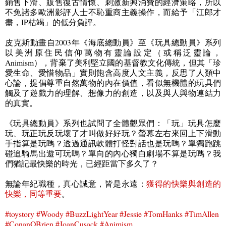
銷售下滑、販售復古情懷、刺激新興消費的經濟策略，所以
不免諸多歐洲影評人士不恥重商主義操作，而給予「江郎才
盡，
IP
枯竭」的低分負評。
皮克斯動畫自
2003
年《海底總動員》至《玩具總動員》系列
以美洲原住民信仰萬物有靈論設定（或稱泛靈論，
Animism
），背棄了美利堅立國的基督教文化傳統，但其「珍
愛生命、愛惜物品」實則飽含高度人文主義，反思了人類中
心論，提倡尊重自然萬物的內在價值，看似無機體的玩具們
觸及了遊戲力的理解、想像力的創造，以及與人與物連結力
的真實。
《玩具總動員》系列也試問了全體觀眾們：「玩」玩具怎麼
玩、玩正玩反玩壞了才叫做好好玩？螢幕左右來回上下滑動
手指算是玩嗎？透過通訊軟體打怪對話也是玩嗎？單獨跑跳
碰追騎馬出遊可玩嗎？單向的內心獨白劇場不算是玩嗎？我
們猶記最快樂的時光，已經距當下多久了？
無論年紀職種，真心誠意，皆是永遠：
獲得的快樂與創造的
快樂，同等重要
。
#toystory #Woody #BuzzLightYear #Jessie #TomHanks #TimAllen
#ConanOBrien #JoanCusack #Animism