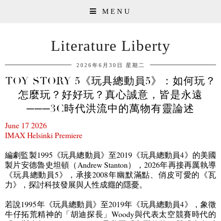
MENU
Literature Liberty
2026年6月30日 星期二
TOY STORY 5《玩具總動員5》：如何玩？
怎麼玩？好好玩？真心誠意，皆是永遠
───3C時代洪流中的萬物有靈論述
June 17 2026
IMAX Helsinki Premiere
編劇監製
1995
《玩具總動員》至
2019
《玩具總動員
4
》的美國
製片安德魯史坦頓（
Andrew Stanton
），
2026
年再接再厲執導
《玩具總動員
5
》，承接
2008
年幽默滿點、俏皮可愛的《瓦
力》，探討科技發展與人性成癮的隱憂。
若說
1995
年《玩具總動員》至
2019
年《玩具總動員
4
》，象徵
牛仔拓荒精神的「胡迪探長」
Woody
與代表太空競賽時代的