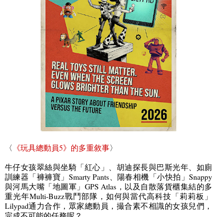
〈
《玩具總動員
5
》的多重敘事
〉
牛仔女孩翠絲與坐騎「紅心」、胡迪探長與巴斯光年、如廁
訓練器「褲褲寶」
Smarty Pants
、陽春相機「小快拍」
Snappy
與河馬大嘴「地圖軍」
GPS Atlas
，以及自散落貨櫃集結的多
重光年
Multi-Buzz
戰鬥部隊，如何與當代高科技「莉莉板」
Lilypad
通力合作，眾家總動員，撮合素不相識的女孩兒們，
完成不可能的任務呢？