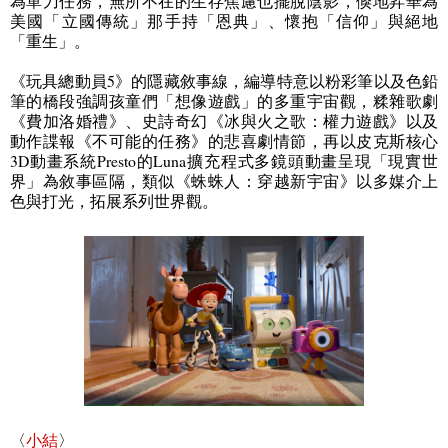
為單刀任務，無所不在的生存焦慮也擺脫陰影，倏地昇華為
美國「立國傳統」那手持「恩典」、懷抱「信仰」與絕地
「重生」。
《玩具總動員
5
》的隱藏敘事線，編導特意以粉彩筆以及色鉛
筆的橋段強調孩童們「想像遊戲」的多重宇宙觀，糅雜歌劇
《費加洛婚禮》、史詩奇幻《冰與火之歌：權力遊戲》以及
動作諜報《不可能的任務》的悲喜劇情節，再以皮克斯核心
3D
動畫系統
Presto
的
Luna
擴充程式多鏡頭動畫呈現「現實世
界」為敘事區隔，類似《蛛蛛人：穿越新宇宙》以多媒介上
色與打光，拓展系列世界觀。
〈
小結
〉