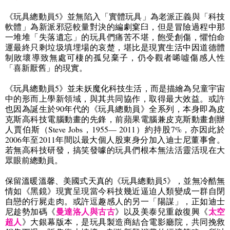
《玩具總動員
5
》並無陷入「實體玩具」為老派正義與「科技
軟體」為新派邪惡較量對決的編劇窠臼，但是冒險過程中那
一堆堆「失落遺忘」的玩具們痛苦不堪，飽受創傷，懼怕命
運最終只剩垃圾填埋場的哀楚，堪比是現實生活中因道德體
制敗壞導致無處可棲的孤兒棄子，仍令觀者唏噓傷感人性
「喜新厭舊」的現實。
《玩具總動員
5
》並未妖魔化科技生活，而是描繪為兒童宇宙
中的形而上學新領域，與其共同協作，取得最大效益。或許
也因為誕生於
90
年代的《玩具總動員》全系列，本身即為皮
克斯高科技電腦動畫的先鋒，前蘋果電腦兼皮克斯動畫創辦
人賈伯斯（
Steve Jobs
，
1955— 2011
）約持股
7%
，亦因此於
2006
年至
2011
年間以最大個人股東身分加入迪士尼董事會。
若無高科技研發，搞笑發噱的玩具們根本無法活靈活現在大
眾眼前總動員。
保留溫暖溫馨、美國式天真的《玩具總動員
5
》，並無冷酷無
情如《黑鏡》現實呈現當今科技幾近逼迫人類變成一群自閉
自戀的行屍走肉。或許逗趣感人的另一「陽謀」，正如迪士
曼達洛人與古古
太空
尼趁勢加碼《
》以及美泰兒重啟復興《
超人
》大銀幕版本，是玩具製造商結合電影廳院，共同挽救