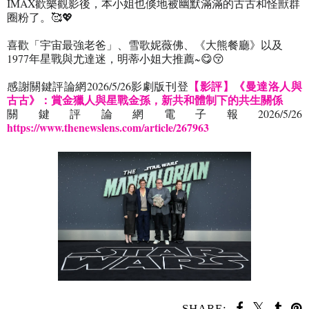
IMAX
歡樂觀影後，本小姐也倏地被幽默滿滿的古古和怪獸群
圈粉了。
🥰💖
喜歡「宇宙最強老爸」、雪歌妮薇佛、《大熊餐廳》以及
1977
年星戰與尤達迷，明蒂小姐大推薦
~
😋😚
【影評】《曼達洛人與
感謝關鍵評論網
2026/5/26
影劇版刊登
古古》：賞金獵人與星戰金孫，新共和體制下的共生關係
關鍵評論網電子報
2026/5/26
https://www.thenewslens.com/article/267963
SHARE: