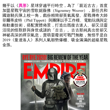
異形
幾乎以《
》星球穿越平行時空，為了「親近古古」首度
加盟星戰宇宙的雪歌妮薇佛（
Sigourney Weaver
），新任共和
國遊騎兵隊上校一角，戲份精簡卻英氣風發。星戰傳奇大師
菲爾蒂皮特（
Phil Tippett
）與團隊以手工作模、電動玩偶與定
格動畫技術，搭配實體佈景，打造出既復古迷人、卻又活靈
活現的怪獸群與身世成謎的「古古」。古古那純真出世卻又
神祕高深的禪宗氣息，賣萌耍廢就可戰鬥無敵，無怪乎是自
2019
《曼達洛人》系列人氣順勢爆棚、吸金滿滿的超級星戰
金孫。