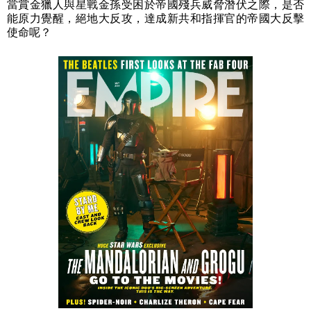
當賞金獵人與星戰金孫受困於帝國殘兵威脅潛伏之際，是否
能原力覺醒，絕地大反攻，達成新共和指揮官的帝國大反擊
使命呢？