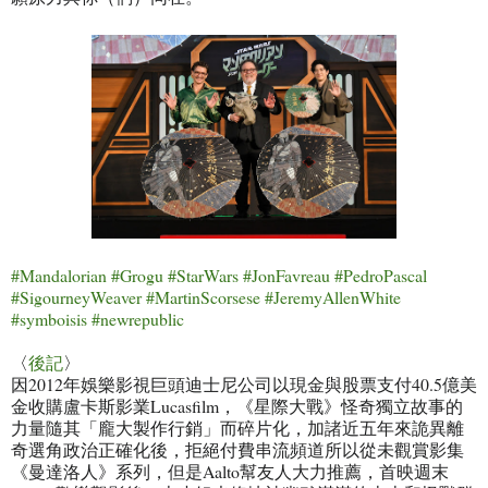
#Mandalorian #Grogu #StarWars #Jon
Favreau #PedroPascal
#SigourneyWeaver #MartinScorsese #JeremyAllenWhite
#symboisis #newrepublic
〈
後記
〉
因
2012
年娛樂影視巨頭迪士尼公司以現金與股票支付
40.5
億美
金收購盧卡斯影業
Lucasfilm
，《星際大戰》怪奇獨立故事的
力量隨其「龐大製作行銷」而碎片化，加諸近五年來詭異離
奇選角政治正確化後，拒絕付費串流頻道所以從未觀賞影集
《曼達洛人》系列，但是
Aalto
幫友人大力推薦，首映週末