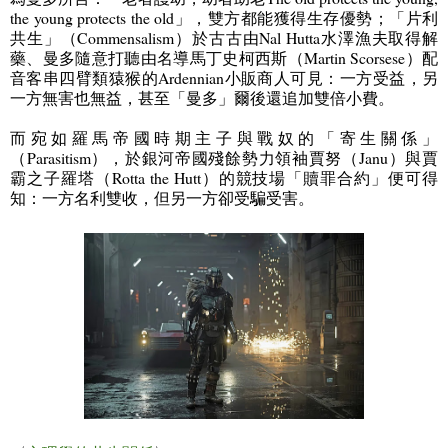
the young protects the old
」，雙方都能獲得生存優勢；「片利
共生」（
Commensalism
）於古古由
Nal Hutta
水澤漁夫取得解
藥、曼多隨意打聽由名導馬丁史柯西斯（
Martin Scorsese
）配
音客串四臂類猿猴的
Ardennian
小販商人可見：一方受益，另
一方無害也無益，甚至「曼多」爾後還追加雙倍小費。
而宛如羅馬帝國時期主子與戰奴的「寄生關係」
（
Parasitism
），於銀河帝國殘餘勢力領袖賈努（
Janu
）與賈
霸之子羅塔（
Rotta the Hutt
）的競技場「贖罪合約」便可得
知：一方名利雙收，但另一方卻受騙受害。