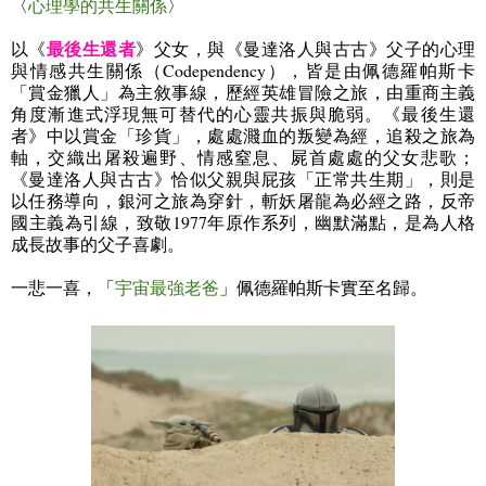
〈
心理學的共生關係
〉
最後生還者
以《
》父女，與《曼達洛人與古古》父子的心理
與情感共生關係（
Codependency
），皆是由佩德羅帕斯卡
「賞金獵人」為主敘事線，歷經英雄冒險之旅，由重商主義
角度漸進式浮現無可替代的心靈共振與脆弱。《最後生還
者》中以賞金「珍貨」，處處濺血的叛變為經，追殺之旅為
軸，交織出屠殺遍野、情感窒息、屍首處處的父女悲歌；
《曼達洛人與古古》恰似父親與屁孩「正常共生期」，則是
以任務導向，銀河之旅為穿針，斬妖屠龍為必經之路，反帝
國主義為引線，致敬
1977
年原作系列，幽默滿點，是為人格
成長故事的父子喜劇。
一悲一喜，「
宇宙最強老爸
」佩德羅帕斯卡實至名歸。