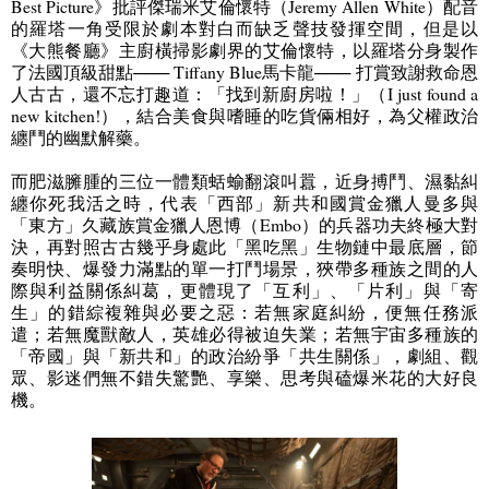
Best Picture
》批評傑瑞米艾倫懷特（
Jeremy Allen White
）配音
的羅塔一角受限於劇本對白而缺乏聲技發揮空間，但是以
《大熊餐廳》主廚橫掃影劇界的艾倫懷特，以羅塔分身製作
了法國頂級甜點
─── Tiffany Blue
馬卡龍
───
打賞致謝救命恩
人古古，還不忘打趣道：「找到新廚房啦！」（
I just found a
new kitchen!
），結合美食與嗜睡的吃貨倆相好，為父權政治
纏鬥的幽默解藥。
而肥滋臃腫的三位一體類蛞蝓翻滾叫囂，近身搏鬥、濕黏糾
纏你死我活之時，代表「西部」新共和國賞金獵人曼多與
「東方」久藏族賞金獵人恩博（
Embo
）的兵器功夫終極大對
決，再對照古古幾乎身處此「黑吃黑」生物鏈中最底層，節
奏明快、爆發力滿點的單一打鬥場景，狹帶多種族之間的人
際與利益關係糾葛，更體現了「互利」、「片利」與「寄
生」的錯綜複雜與必要之惡：若無家庭糾紛，便無任務派
遣；若無魔獸敵人，英雄必得被迫失業；若無宇宙多種族的
「帝國」與「新共和」的政治紛爭「共生關係」，劇組、觀
眾、影迷們無不錯失驚艷、享樂、思考與磕爆米花的大好良
機。