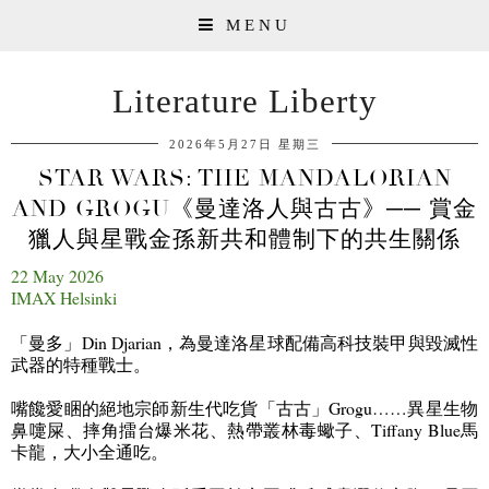
MENU
Literature Liberty
2026年5月27日 星期三
STAR WARS: THE MANDALORIAN
AND GROGU《曼達洛人與古古》── 賞金
獵人與星戰金孫新共和體制下的共生關係
22 May 2026
IMAX Helsinki
「曼多」
Din Djarian
，為曼達洛星球配備高科技裝甲與毀滅性
武器的特種戰士。
嘴饞愛睏的絕地宗師新生代吃貨「古古」
Grogu……
異星生物
鼻嚏屎、摔角擂台爆米花、熱帶叢林毒蠍子、
Tiffany Blue
馬
卡龍，大小全通吃。