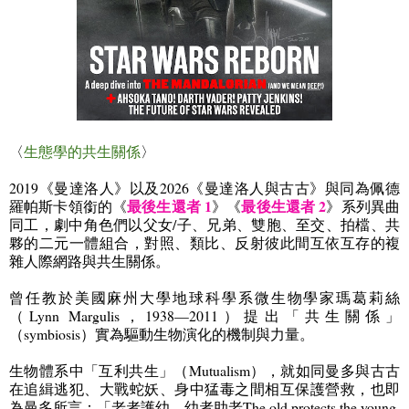
〈
生態學的共生關係
〉
2019
《曼達洛人》以及
2026
《曼達洛人與古古》與同為佩德
最後生還者 1
最後生還者 2
羅帕斯卡領銜的《
》《
》系列異曲
同工，劇中角色們以父女
/
子、兄弟、雙胞、至交、拍檔、共
夥的二元一體組合，對照、類比、反射彼此間互依互存的複
雜人際網路與共生關係。
曾任教於美國麻州大學地球科學系微生物學家瑪葛莉絲
（
Lynn Margulis
，
1938—2011
）提出「共生關係」
（
symbiosis
）實為驅動生物演化的機制與力量。
生物體系中「互利共生」（
Mutualism
），就如同曼多與古古
在追緝逃犯、大戰蛇妖、身中猛毒之間相互保護營救，也即
為曼多所言：「老者護幼，幼者助老
The old protects the young,