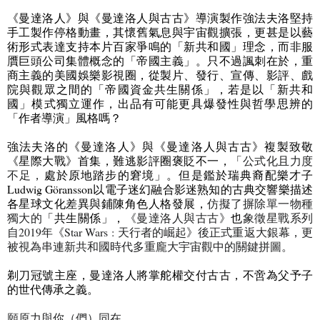
《曼達洛人》與《曼達洛人與古古》導演製作強法夫洛堅持
手工製作停格動畫，其懷舊氣息與宇宙觀擴張，更甚是以藝
術形式表達支持本片百家爭鳴的「新共和國」理念，而非服
贋巨頭公司集體概念的「帝國主義」。只不過諷刺在於，重
商主義的美國娛樂影視圈，從製片、發行、宣傳、影評、戲
院與觀眾之間的「帝國資金共生關係」，若是以「新共和
國」模式獨立運作，出品有可能更具爆發性與哲學思辨的
「作者導演」風格嗎？
強法夫洛的《曼達洛人》與《曼達洛人與古古》複製致敬
《星際大戰》首集，難逃影評圈褒貶不一，「
公式化且力度
不足，
處於原地踏步的窘境」。但是鑑於瑞典裔配樂才子
Ludwig Göransson
以電子迷幻融合影迷熟知的古典交響樂描述
各星球文化差異與鋪陳角色人格發展，
仿擬了摒除單一物種
獨大的
「共生關係」，
《曼達洛人與古古》
也
象徵星戰系列
自
2019
年《
Star Wars :
天行者的崛起》後正式重返大銀幕，更
被視為串連新共和國時代多重龐大宇宙觀中的關鍵拼圖。
剃刀冠號主座，曼達洛人將掌舵權交付古古，不啻為父予子
的世代傳承之義。
願原力與你（們）同在。