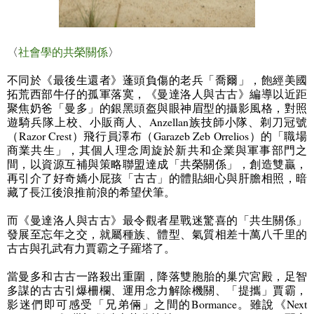
〈
社會學的共榮關係
〉
不同於《最後生還者》蓬頭負傷的老兵「喬爾」，飽經美國
拓荒西部牛仔的孤軍落寞，《曼達洛人與古古》編導以近距
聚焦奶爸「曼多」的銀黑頭盔與眼神眉型的攝影風格，對照
遊騎兵隊上校、小販商人、
Anzellan
族技師小隊、剃刀冠號
（
Razor Crest
）飛行員澤布（
Garazeb Zeb Orrelios
）的「職場
商業共生」，其個人理念周旋於新共和企業與軍事部門之
間，以資源互補與策略聯盟達成「共榮關係」，創造雙贏，
再引介了好奇嬌小屁孩「古古」的體貼細心與肝膽相照，暗
藏了長江後浪推前浪的希望伏筆。
而《曼達洛人與古古》最令觀者星戰迷驚喜的「共生關係」
發展至忘年之交，就屬種族、體型、氣質相差十萬八千里的
古古與孔武有力賈霸之子羅塔了。
當曼多和古古一路殺出重圍，降落雙胞胎的巢穴宮殿，足智
多謀的古古引爆柵欄、運用念力解除機關、「提攜」賈霸，
影迷們即可感受「兄弟倆」之間的
Bormance
。雖說《
Next