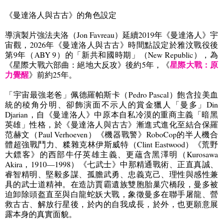
《曼達洛人與古古》的角色設定
導演製片強法夫洛（
Jon Favreau
）延續
2019
年《曼達洛人》宇
宙觀，
2026
年《曼達洛人與古古》時間點設定於雅汶戰役後
第
9
年（
ABY 9
）的「新共和國時期」（
New Republic
），為
星際大戰：原
《星際大戰六部曲：絕地大反攻》後約
5
年，《
力覺醒
》前約
25
年。
「宇宙最強老爸」佩德羅帕斯卡（
Pedro Pascal
）飽含拉美血
統的稜角分明、卻飾演面不示人的賞金獵人「曼多」
Din
Djarian
，自《曼達洛人》中原本自私冷漠的重商主義「暗黑
英雄」性格，於《曼達洛人與古古》漸進式進化至結合保羅
范赫文（
Paul Verhoeven
）《機器戰警》
RoboCop
的半人機合
體超強戰鬥力、糅雜克林伊斯威特（
Clint Eastwood
）《荒野
大鏢客》的西部牛仔英雄主義、更蘊含黑澤明（
Kurosawa
Akira
，
1910—1998
）《七武士》中那精通戰術、正直真誠、
睿智精明、堅毅多謀、孤膽武勇、忠義克己、理性與感性兼
具的武士道精神。在造訪賈霸遺族雙胞胎巢穴橋段，曼多被
迫卸除頭盔直至與白龍蛇妖大戰，象徵曼多在聯手屠龍、營
救古古、解放行星後，於內的自我成長，於外，也更願意展
露本身的真實面貌。