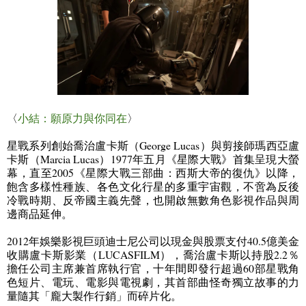
〈
小結：
願原力與你同在
〉
星戰系列創始喬治盧卡斯（
George Lucas
）與剪接師瑪西亞盧
卡斯（
Marcia Lucas
）
1977
年五月《星際大戰》首集呈現大螢
幕，直至
2005
《星際大戰三部曲：西斯大帝的復仇》以降，
飽含多樣性種族、各色文化行星的多重宇宙觀，不啻為反後
冷戰時期、反帝國主義先聲，也開啟無數角色影視作品與周
邊商品延伸。
2012
年娛樂影視巨頭迪士尼公司以現金與股票支付
40.5
億美金
收購盧卡斯影業（
LUCASFILM
），喬治盧卡斯以持股
2.2
％
擔任公司主席兼首席執行官，十年間即發行超過
60
部星戰角
色短片、電玩、電影與電視劇，其首部曲怪奇獨立故事的力
量隨其「龐大製作行銷」而碎片化。