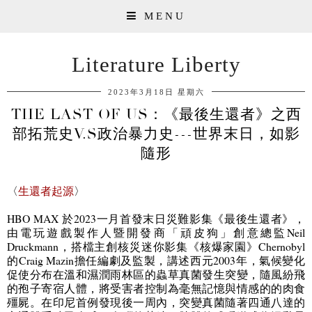
MENU
Literature Liberty
2023年3月18日 星期六
THE LAST OF US：《最後生還者》之西
部拓荒史V.S政治暴力史---世界末日，如影
隨形
〈
生還者起源
〉
HBO MAX
於
2023
一月首發末日災難影集《最後生還者》，
由電玩遊戲製作人暨開發商「頑皮狗」創意總監
Neil
Druckmann
，搭檔主創核災迷你影集《核爆家園》
Chernobyl
的
Craig Mazin
擔任編劇及監製，講述西元
2003
年，氣候變化
促使分布在溫和濕潤雨林區的蟲草真菌發生突變，隨風紛飛
的孢子寄宿人體，將受害者控制為毫無記憶與情感的的肉食
殭屍。在印尼首例發現後一周內，突變真菌隨著四通八達的