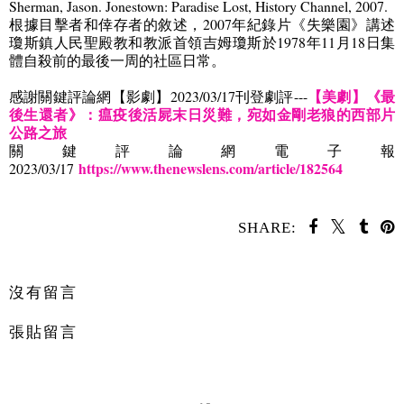
Sherman, Jason. Jonestown: Paradise Lost, History Channel, 2007.
根據目擊者和倖存者的敘述，
2007
年紀錄片《失樂園》講述
瓊斯鎮人民聖殿教和教派首領吉姆瓊斯於
1978
年
11
月
18
日集
體自殺前的最後一周的社區日常。
【美劇】《最
感謝關鍵評論網【影劇】
2023/03/17
刊登劇評
---
後生還者》：瘟疫後活屍末日災難，宛如金剛老狼的西部片
公路之旅
關鍵評論網電子報
https://www.thenewslens.com/article/182564
2023/03/17
SHARE:
分享
沒有留言
張貼留言