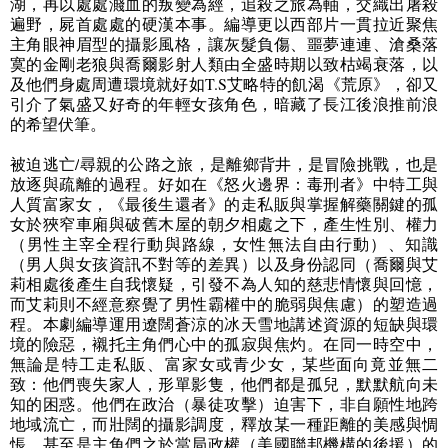
湖，再以處處濺血的叛變為經，追殺之旅為軸，交織出屠殺
遍野，屍首處處的硬漢本事。編導更以西部片一貫拉近聚焦
主角眼神眉型的攝影風格，讓灰髮負傷、噩夢連連、滄桑落
寞的金剛老狼與喬爾影射人類由全盛時期以致枯竭衰落，以
及他們身處周遭環境就好如
T.S
艾略特的飢渴《荒原》，卻又
引介了氣盛又好奇的年輕女孩角色，暗藏了長江後浪推前浪
的希望伏筆。
被迫逃亡
/
尋親的公路之旅，是離鄉背井，是冒險挑戰，也是
放逐與疏離的過程。好如在
《怒火邊界：毒刑者》中
特工與
人質富家女，
《最後生還者》的走私販與掌握解藥關鍵的孤
女
於狹窄車廂與破舊木屋的朝夕相處之下，產生性別、權力
（男性主宰全程行動與路線，女性無法自由行動）、知識
（男人與女孩資訊不對等的差異）以及身份認同（喬爾與艾
莉相處後產生自我懷疑，引發不為人知的慈悲情懷與回憶，
而艾莉則不經意察覺了男性霸權中的脆弱與焦慮）的塑造過
程。本劇編導運用遼闊蒼涼的冰天雪地講述資源的短缺與環
境的險惡，襯托主角們心中的孤寂與焦灼。在同一時空中，
無論是特工走私販、富家女或青少女，某些面向竟並無二
致：他們喪失家人，形單影隻，他們都是孤兒，默默航向未
知的困惑。他們在政治（暴徒攻擊）迫害下，非自願性地跨
地域流亡，而壯闊的攝影調度，釋放某一種距離的美感與惆
悵，甚至是主角們之於當局政權（美國聯邦機構的後援）的