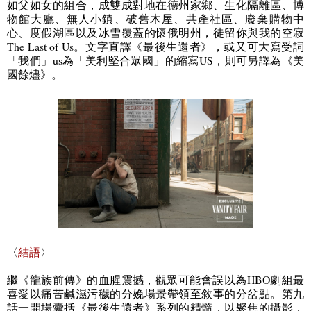
如父如女的組合，成雙成對地在德州家鄉、生化隔離區、博
物館大廳、無人小鎮、破舊木屋、共產社區、廢棄購物中
心、度假湖區以及冰雪覆蓋的懷俄明州，徒留你與我的空寂
The Last of Us
。文字直譯《最後生還者》，或又可大寫受詞
「我們」
us
為「美利堅合眾國」的縮寫
US
，則可另譯為《美
國餘燼》。
〈
結語
〉
繼《龍族前傳》的血腥震撼，觀眾可能會誤以為
HBO
劇組最
喜愛以痛苦鹹濕污穢的分娩場景帶領至敘事的分岔點。第九
話一開場囊括《最後生還者》系列的精髓，以聚焦的攝影，