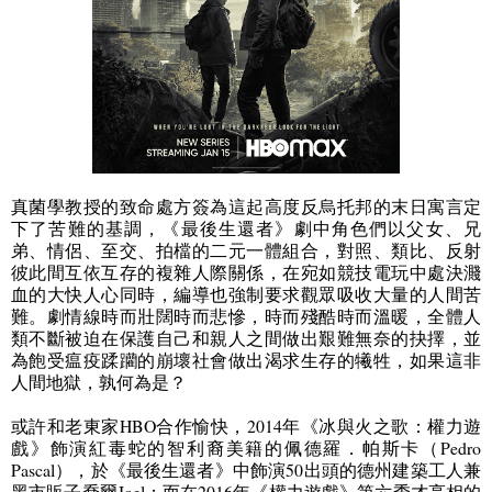
真菌學教授的致命處方簽為這起高度反烏托邦的末日寓言定
下了苦難的基調，《最後生還者》劇中角色們以父女、兄
弟、情侶、至交、拍檔的二元一體組合，對照、類比、反射
彼此間互依互存的複雜人際關係，在宛如競技電玩中處決濺
血的大快人心同時，編導也強制要求觀眾吸收大量的人間苦
難。劇情線時而壯闊時而悲慘，時而殘酷時而溫暖，全體人
類不斷被迫在保護自己和親人之間做出艱難無奈的抉擇，並
為飽受瘟疫蹂躪的崩壞社會做出渴求生存的犧牲，如果這非
人間地獄，孰何為是？
或許和老東家
HBO
合作愉快，
2014
年《冰與火之歌：權力遊
戲》飾演紅毒蛇的智利裔美籍的佩德羅．帕斯卡（
Pedro
Pascal
），於《最後生還者》中飾演
50
出頭的德州建築工人兼
黑市販子喬爾
Joel
；而在
2016
年《權力遊戲》第六季才亮相的