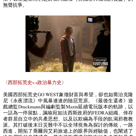
無聲抗爭。
〈
西部拓荒史
v.s
政治暴力史
〉
美國西部拓荒史
GO WEST
象徵財富與希望，卻也如喬治克隆
尼《永夜漂流》中風暴連連的險惡荒原。《最後生還者》遊
戲總監
Druckmann
與編劇監製
Mazin
延續電玩版本的軌跡，以
一話為一停留點，諷喻宛如法西斯政府的
FEDRA
組織、倖存
者群居自立中的共產思想、以及以欺瞞為手段的飢渴邪教教
派。其打破後末日災難中不以全球視角為探討的傳統，一路
西進，開拓了喬爾與艾莉旅途上的眼界與經驗值，也闡述了