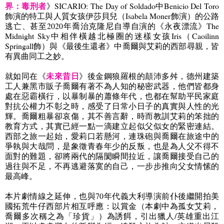
界：毒刑者
》
SICARIO: The Day of Soldado
中
Benicio Del Toro
飾演的特工與
人質女孩伊莎貝兒（
Isabela Moner
飾演
）
的公路
逃亡、甚至
2020
年喬治克隆尼自導自演的《永夜漂流》
The
Midnight Sky
中相伴橫越北極圈的迷樣女孩
Iris
（
Caoilinn
Springall
飾）與《最後生還者》中喬爾與艾莉的西部尋親，皆
有異曲同工之妙。
未來昔日
就如同在《
》後金鋼狼羅根的顛沛多舛，德州建築
工人兼黑市販子喬爾有著不為人知的秘密武器，他們皆都身
處在惡霸橫行，以暴制暴的蕭條年代，也都在幫助平民家庭
對抗公權力不彰之時，感受了日常小日子的真實與人性的光
輝。喬爾粗暴卻哀傷，其
不善言辭，
時而教訓艾莉的笨拙的
教育方式，其實已經一點一滴建立起似父似女的緊密連結。
西部之旅一起始，愛莉口若懸河，連珠砲與喬爾在旅途中的
爭執與大哉問，是象徵青春年少的反叛，也是為人父不得不
面對的難題，卻將兩代的隔閡瞬間拉近，讓喬爾接受自己的
過往與不足，不再逃避落寞的自己，一步步推向父女情愫的
最高峰。
本片劇情線之延伸，也與
70
年代義大利導演前仆後繼開拍美
國拓荒牛仔西部片相互呼應：以賞金（本劇中為孤女艾莉，
喬爾多次稱之為「珍貨」）為誘餌，引出獵人
/
英雄重出江