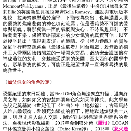
Mormont
領主
Lyanna
，正是《最後生還者》中扮演
14
歲孤女艾
莉
Ellie
的英國新星貝拉拉姆齊
Bella Ramsey
。雖說與電玩版本
相較，拉姆齊臉型過於扁平、下顎較為突出，也無濃眉大眼
的優勢將焦慮悲傷的神色頃刻流露，但是憑藉勢不可擋的聲
線與氣魄，將那獨當一面的氣概與決心，不時風趣犀利、不
時悶悶不樂，保留著略顯笨拙的少女氣質的真實可信，以至
於幾乎超出「電視劇表演」的範疇。從《權力遊戲》的貴族
家庭平行時空跳躍至《最後生還者》同台飆戲，殺無赦的德
州工人喬爾因陰錯陽差的一場開火交易，必須安全護送擁有
神秘過往的艾莉，穿越飽受蹂躪的美國，至大西部的醫學中
心。形單影隻的孤女，可能正是絕望世界一直渴求尋找的最
終救世主。
〈
如父似女的角色設定
〉
恐懼絕望的末日災難，當
Final Girl
角色無法獨立打怪，邁向終
局之際，如師如父的智慧錦囊角色宛如天降神兵。此文學角
色設定奠基於
14
世紀但丁《神曲》中〈地獄篇〉，古羅馬詩
人維吉爾領銜，帶領宛如學徒的但丁，翻地獄越煉獄共十八
層，與歷史名人惡人交談，闡述對封閉循環世界體系的看
羅根
法。至後現代影視編劇，
2017
年金鋼狼外傳《
》
LOGAN
怒火邊
中休傑克曼與小狼女
蘿拉（
Dafne Keen
飾）、
2018
年《