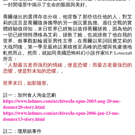
一封閉場景中揭示了生命的艱困與美好。
喬爾做出的選擇存在分歧，他背叛了那些信任他的人，對艾
莉的謊言是喬爾隨身攜帶的另一個沉重負擔。過往交戰的實
體經驗值得知，末日世界已經無以值得喬爾拯救，因為他的
一切已經悄悄潛移為艾莉，拯救了她，也就拯救了他自我的
世界。敘事觀點輪迴至男性主導，在喬爾以單詞回應艾莉的
大哉問後，第一季至最終話累積推至高峰的恐懼與焦慮倏地
軋然而止。然而，就如同美國恐怖科幻小說作家
H.P. Lovecraft
所言：
「
人類最古老而強烈的情緒，便是恐懼；而最古老最強烈的
恐懼，便是對未知的恐懼
」。
世界末日，如影隨形
。
註一：加州食人淘金悲劇
https://www.latimes.com/archives/la-xpm-2003-aug-20-me-
donner20-story.html
https://www.latimes.com/archives/la-xpm-2006-jan-13-me-
donner13-story.html
註二：瓊斯鎮事件