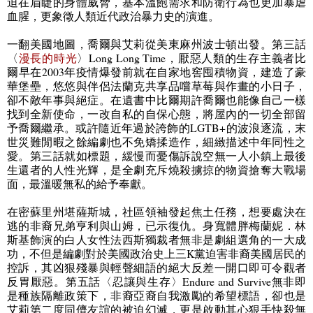
迫在眉睫的身體威脅，基本溫飽需求和防衛行為也更加暴虐
血腥，更象徵人類近代政治暴力史的演進。
一翻美國地圖，喬爾與艾莉從美東麻州波士頓出發。第三話
〈
漫長的時光
〉
Long Long Time
，厭惡人類的生存主義者比
爾早在
2003
年疫情爆發前就在自家地窖囤積物資，建造了豪
華堡壘，悠悠與伴侶法蘭克共享品嚐草莓與作畫的小日子，
卻不敵年事與絕症。在遺書中比爾期許喬爾也能像自己一樣
找到全新使命，一改自私的自保心態，將屋內的一切全部留
予喬爾繼承。或許隨近年過於誇飾的
LGTB+
的波浪逐流，末
世災難閒暇之餘編劇也不免矯揉造作，細緻描述中年同性之
愛。第三話就如標題，緩慢而憂傷訴說空無一人小鎮上最後
生還者的人性光輝，是全劇充斥燒殺擄掠的物資搶奪大戰場
面，最溫暖無私的給予奉獻。
在密蘇里州堪薩斯城，社區領袖發起焦土任務，想要處決在
逃的非裔兄弟亨利與山姆，已示復仇。身寬體胖梅蘭妮．林
斯基飾演的白人女性法西斯獨裁者無非是劇組選角的一大成
功，不但是編劇對於美國政治史上三
K
黨迫害非裔美國居民的
控訴，其凶狠殘暴與輕聲細語的絕大反差一開口即可令觀者
反胃厭惡。第五話〈忍讓與生存〉
Endure and Survive
無非即
是種族隔離政策下，非裔亞裔自我激勵的希望標語，卻也是
艾莉第二度同儕友誼的被迫幻滅，更是啟動其心狠手快殺無