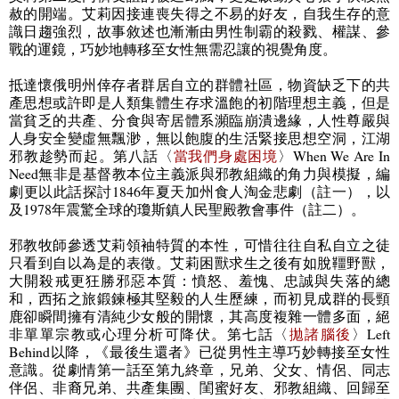
赦的開端。艾莉因接連喪失得之不易的好友，自我生存的意
識日趨強烈，
故事敘述也漸漸由男性制霸的殺戮、權謀、參
戰的運鏡，巧妙地轉移至女性無需忍讓的視覺角度。
抵達懷俄明州倖存者群居自立的群體社區，物資缺乏下的共
產思想或許即是人類集體生存求溫飽的初階理想主義，但是
當貧乏的共產、分食與寄居體系瀕臨崩潰邊緣，人性尊嚴與
人身安全變虛無飄渺，無以飽腹的生活緊接思想空洞，江湖
邪教趁勢而起。第八話〈
當我們身處困境
〉
When We Are In
Need
無非是基督教本位主義派與邪教組織的角力與模擬，編
劇更以此話探討
1846
年夏天加州食人淘金悲劇（註一），以
及
1978
年震驚全球的瓊斯鎮人民聖殿教會事件（註二）。
邪教牧師參透艾莉領袖特質的本性，可惜往往自私自立之徒
只看到自以為是的表徵。艾莉困獸求生之後有如脫韁野獸，
大開殺戒更狂勝邪惡本質：憤怒、羞愧、忠誠與失落的總
和，西拓之旅鍛鍊極其堅毅的人生歷練，而初見成群的長頸
鹿卻瞬間擁有清純少女般的開懷，其高度複雜一體多面，絕
非單單宗教或心理分析可降伏。第七話〈
拋諸腦後
〉
Left
Behind
以降，《最後生還者》已從男性主導巧妙轉接至女性
意識。從劇情第一話至第九終章，兄弟、父女、情侶、同志
伴侶、非裔兄弟、共產集團、閨蜜好友、邪教組織、回歸至