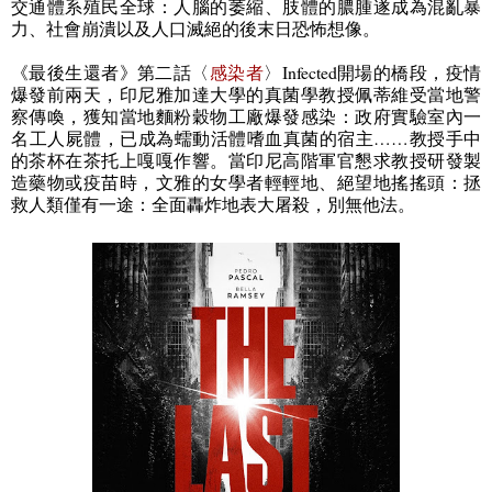
交通體系殖民全球：人腦的萎縮、肢體的膿腫遂成為混亂暴
力、社會崩潰以及人口滅絕的後末日恐怖想像。
《最後生還者》第二話〈
感染者
〉
Infected
開場的橋段，疫情
爆發前兩天，印尼雅加達大學的真菌學教授佩蒂維受當地警
察傳喚，獲知當地麵粉穀物工廠爆發感染：政府實驗室內一
名工人屍體，已成為蠕動活體嗜血真菌的宿主
……
教授手中
的茶杯在茶托上嘎嘎作響。當印尼高階軍官懇求教授研發製
造藥物或疫苗時，文雅的女學者輕輕地、絕望地搖搖頭：拯
救人類僅有一途：全面轟炸地表大屠殺，別無他法。