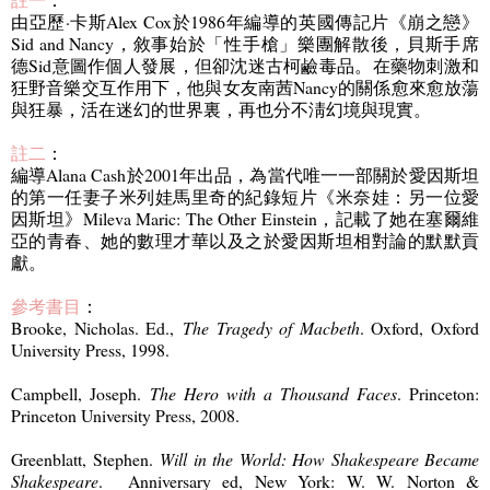
由亞歷·卡斯
Alex Cox
於
1986
年編導的英國傳記片《崩之戀》
Sid and Nancy
，
敘事始於「性手槍」樂團解散後，貝斯手席
德
Sid
意圖作個人發展，但卻沈迷古柯鹼毒品。在藥物刺激和
狂野音樂交互作用下，他與女友南茜
Nancy
的關係愈來愈放蕩
與狂暴，活在迷幻的世界裏，再也分不淸幻境與現實。
註二
：
編導
Alana Cash
於
2001
年出品，為當代唯一一部關於愛因斯坦
的第一任妻子米列娃馬里奇的紀錄短片《米奈娃：另一位愛
因斯坦》
Mileva Maric: The Other Einstein
，記載了她在塞爾維
亞的青春、她的數理才華以及之於愛因斯坦相對論的默默貢
獻。
參考書目
：
Brooke, Nicholas. Ed.,
The Tragedy of Macbeth
. Oxford, Oxford
University Press, 1998.
Campbell, Joseph.
The Hero with a Thousand Faces
. Princeton:
Princeton University Press, 2008.
Greenblatt, Stephen.
Will in the World: How Shakespeare Became
Shakespeare
. Anniversary ed, New York: W. W. Norton &