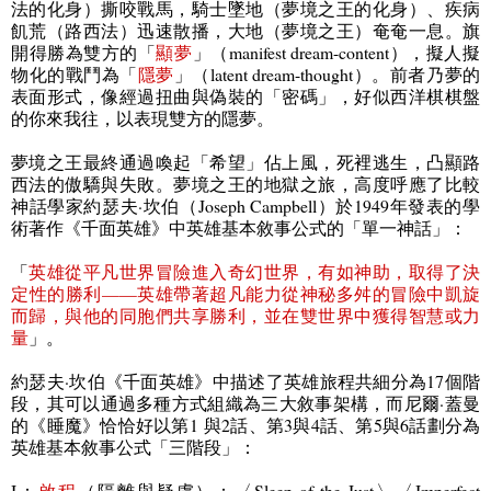
法的化身）撕咬戰馬，騎士墜地（夢境之王的化身）、疾病
飢荒（路西法）迅速散播，大地（夢境之王）奄奄一息。旗
開得勝為雙方的「
顯夢
」（
manifest dream-content
），擬人擬
物化的戰鬥為「
隱夢
」（
latent dream-thought
）。前者乃夢的
表面形式，像經過扭曲與偽裝的「密碼」，好似西洋棋棋盤
的你來我往，以表現雙方的隱夢。
夢境之王最終通過喚起「希望」佔上風，死裡逃生，凸顯路
西法的傲驕與失敗。夢境之王的地獄之旅，高度呼應了比較
神話學家約瑟夫·坎伯（
Joseph Campbell
）於
1949
年發表的學
術著作《千面英雄》中英雄基本敘事公式的「單一神話」：
「
英雄從平凡世界冒險進入奇幻世界，有如神助，取得了決
定性的勝利——英雄帶著超凡能力從神秘多舛的冒險中凱旋
而歸，與他的同胞們共享勝利，並在雙世界中獲得智慧或力
量
」。
約瑟夫·坎伯《千面英雄》中描述了英雄旅程共細分為
17
個階
段，其可以通過多種方式組織為三大敘事架構，而尼爾·蓋曼
的《睡魔》恰恰好以第
1
與
2
話、第
3
與
4
話、第
5
與
6
話劃分為
英雄基本敘事公式「三階段」：
I
：
啟程
（隔離與疑慮）：〈
Sleep of the Just
〉〈
Imperfect