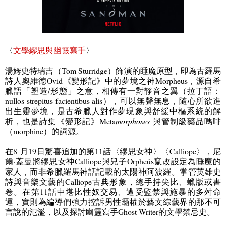
〈
文學繆思與幽靈寫手
〉
湯姆史特瑞吉（
Tom Sturridge
）飾演的睡魔原型，即為古羅馬
詩人奧維德
Ovid
《變形記》中的夢境之神
Morpheus
，源自希
臘語「塑造
/
形態」之意，相傳有一對靜音之翼（拉丁語：
nullos strepitus facientibus alis
），可以無聲無息，隨心所欲進
出生靈夢境，是古希臘人對作夢現象與舒緩中樞系統的解
析，也是詩集《變形記》
Meta
morphoses
與管制級藥品嗎啡
（
morphine
）的詞源。
在
8
月
19
日驚喜追加的第
11
話〈繆思女神〉〈
Calliope
〉，尼
爾·蓋曼將繆思女神
Calliope
與兒子
Orpheús
竄改設定為睡魔的
家人，而非希臘羅馬神話記載的太陽神阿波羅。掌管英雄史
詩與音樂文藝的
Calliope
古典形象，總手持尖比、蠟版或書
卷。在第
11
話中堪比性奴交易、遭受監禁與施暴的多舛命
運，實則為編導們強力控訴男性霸權於藝文綜藝界的那不可
言說的氾濫，以及探討幽靈寫手
Ghost Writer
的文學禁忌史。