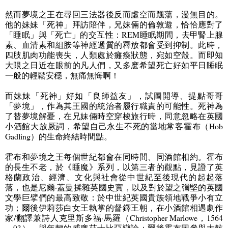
然而夢境之王在尋回三法器後反而虛空而飄蕩，漫無目的。
他的妹妹「死神」拜訪陪伴，兄妹倆的倫敦遊，恰恰應對了
「睡眠」與「死亡」的交互性：
REM
睡眠期間，去甲腎上腺
素、血清素和組胺等神經遞質的釋放都會受到抑制。此時，
四肢肌肉功能喪失，人類處於癱瘓狀態，宛如空殼。而即知
大限之日近在眼前的凡人們，又多麽希望死亡好如平日睡眠
一般的輕鬆安穩，無痛無悔啊！
而妹妹「死神」好如「良師益友」，試圖開導、提點哥哥
「夢境」，作為其王國的統治者履行職責的可能性。死神為
了替夢境解憂，在兄妹倆時空穿梭旅行時，同意忽略在英國
小酒館大放厥詞，希望自己永生不死的當地常客霍布（
Hob
Gadling
）
的生命終結時間點。
霍布和夢境之王每個世紀都會在同時間、同酒館相約。霍布
的長生不老，於《睡魔》系列，以第三者的觀點，見證了英
格蘭政治、經濟、文化與社會從中世紀至後現代的起起落
落，也是尼爾·蓋曼揉雜英國史實，以及對於望之彌堅的英國
文學巨擘們的最高致敬：於中世紀英國貴族領地戰爭小有立
功；爾後伊莉莎白女王執掌的督鐸王朝，在小酒館相遇劇作
家
/
翻譯兼詩人克里斯多福·馬羅（
Christopher Marlowe
，
1564
－
93
），與年輕的威廉莎士比亞辯論；爾後霍布因參與大航