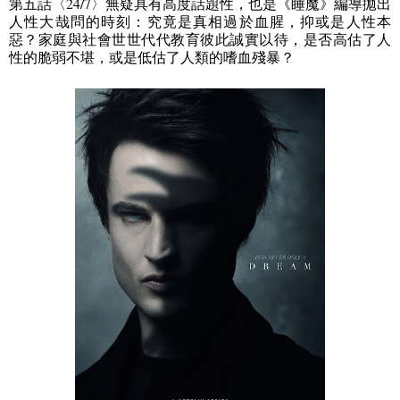
第五話〈
24/7
〉無疑具有高度話題性，也是《睡魔》編導拋出
人性大哉問的時刻：究竟是真相過於血腥，抑或是人性本
惡？家庭與社會世世代代教育彼此誠實以待，是否高估了人
性的脆弱不堪，或是低估了人類的嗜血殘暴？