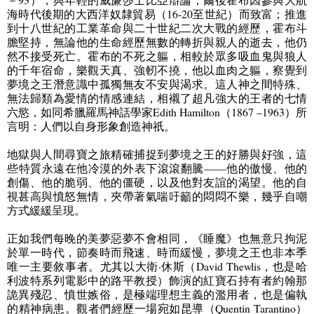
海時代後期的大西洋奴隸貿易（
16-20
至世紀）而致富；推進
到十八世紀的工業革命與二十世紀二次大戰的經歷，霍布斗
膽堅持，無論他的生命經歷無數的轉折與親人的逝去，他仍
然不接受死亡。霍布的不死之軀，相較於眾多吸血鬼與狼人
的千年宿命，樂觀天真、強軔不撓，他以血肉之軀，察覺到
夢境之王潛意識中孤獨無友不安與渴求。這人神之間特殊、
無法歸類為愛情的情感連結，相襯了超凡強大的王者的七情
六慾，如同希臘羅馬神話學家
Edith Hamilton
（
1867 –1963
）所
言明：人們以自身形象創造神祇。
地獄與人間尋寶之旅精確捕捉到夢境之王的好勝與好強，這
些特質永遠在他冷漠的外表下滾滾翻騰——他的傲慢、他的
創傷、他的脆弱、他的僵硬，以及他對友誼的渴望。他的自
視甚高與憤怒無情，夾帶著氣喘吁籲的悶悶不樂，幾乎自嘲
方式緩緩呈現。
正如我們每晚的美夢惡夢不會相同，《睡魔》也無意只拘泥
於單一時代，節奏時而飛速、時而緩慢，夢境之王也非本季
唯一主要敘事者。尤其以大衛·休斯（
David Thewlis
，也是哈
利波特系列電影中的路平教授）飾演的紅寶石持有者約翰那
詭異殘忍、憤世嫉俗，是極端理想主義的濫用者，也是偏執
的精神病患。觀者們經歷一場宛如昆導（
Quentin Tarantino
）