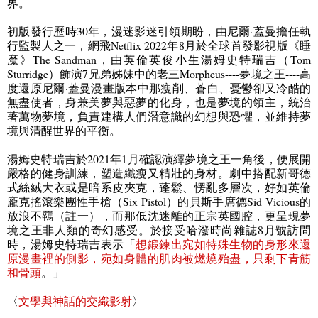
界。
初版發行歷時
30
年，漫迷影迷引領期盼，由尼爾·蓋曼擔任執
行監製人之一，網飛
Netflix 2022
年
8
月於全球首發影視版《睡
魔》
The Sandman
，由英倫英俊小生湯姆史特瑞吉（
Tom
Sturridge
）飾演
7
兄弟姊妹中的老三
Morpheus
----
夢境之王
----
高
度還原尼爾·蓋曼漫畫版本中那瘦削、蒼白、憂鬱卻又冷酷的
無盡使者，身兼美夢與惡夢的化身，也是夢境的領主，統治
著萬物夢境，負責建構人們潛意識的幻想與恐懼，並維持夢
境與清醒世界的平衡。
湯姆史特瑞吉於
2021
年
1
月確認演繹夢境之王一角後，便展開
嚴格的健身訓練，塑造纖瘦又精壯的身材。劇中搭配新哥德
式絲絨大衣或是暗系皮夾克，蓬鬆、愣亂多層次，好如英倫
龐克搖滾樂團性手槍（
Six Pistol
）的貝斯手席德
Sid Vicious
的
放浪不羈（註一），而那低沈迷離的正宗英國腔，更呈現夢
境之王非人類的奇幻感受。於接受哈潑時尚雜誌
8
月號訪問
時，湯姆史特瑞吉表示「
想鍛鍊出宛如特殊生物的身形來還
原漫畫裡的側影，宛如身體的肌肉被燃燒殆盡，只剩下青筋
和骨頭
。」
〈
文學與神話的交織影射
〉