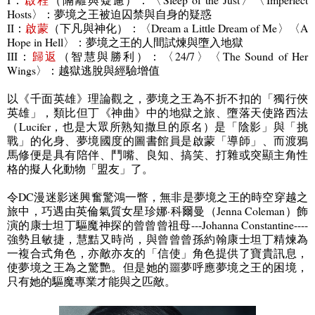
Hosts
〉：夢境之王被迫囚禁與自身的疑惑
II
：
啟蒙
（下凡與神化）：〈
Dream a Little Dream of Me
〉〈
A
Hope in Hell
〉：夢境之王的人間試煉與墮入地獄
III
：
歸返
（智慧與勝利）：〈
24/7
〉〈
The Sound of Her
Wings
〉：越獄逃脫與經驗增值
以《千面英雄》理論觀之，夢境之王為不折不扣的「獨行俠
英雄」，類比但丁《神曲》中的地獄之旅、墮落天使路西法
（
Lucifer
，也是大眾所熟知撒旦的原名）是「陰影」與「挑
戰」的化身、夢境國度的圖書館員是啟蒙「導師」、而渡鴉
馬修便是具有陪伴、鬥嘴、良知、搞笑、打雜或突顯主角性
格的擬人化動物「盟友」了。
令
DC
漫迷影迷興奮驚鴻一瞥，無非是夢境之王的時空穿越之
旅中，巧遇由英倫氣質女星珍娜·科爾曼（
Jenna Coleman
）飾
演的康士坦丁驅魔神探的曾曾曾祖母
---Johanna Constantine
----
強勢且敏捷，慧黠又時尚，與曾曾曾孫約翰康士坦丁精煉為
一複合式角色，亦敵亦友的「信使」角色提供了寶貴訊息，
使夢境之王為之驚艷。但是她的噩夢呼應夢境之王的困境，
只有她的驅魔專業才能與之匹敵。