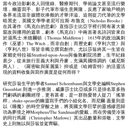
當今政治影劇名人回憶錄、醫療期刊、學術論文甚至流行樂
壇，幽靈寫手、影子代筆市場生意興隆，反應了家喻戶曉的
各界名流並非媒體吹捧般的才華洋溢。追朔捉刀代筆的文學
暗黑史，英國文學學者尼可拉斯·布魯克（
Nicholas Brooke
）
在其著作《馬克白的悲劇》直指莎士比亞字裡行間有著大量
竄改與挪用的篇章，劇本《馬克白》中兩首著名詩詞皆來自
於湯馬士·米德爾頓（
Thomas Middleton
）
1615
年的政治諷刺
作《巫婆》
The Witch
，而非自創；而歷史劇《亨利六世》與
《亨利八世》等皆非獨立撰寫創作。尤以莎翁終其一生皆在
家鄉史特拉福
Stratford-upon-Avon
與倫敦劇院消磨，生平紀錄
甚少，從未旅行至義大利與丹麥，充滿異國情調的《威尼斯
商人》、《羅密歐與茱麗葉》抑或是《哈姆雷特》的活靈活
現的資料收集與寫作廣度是從何而得？
研究莎翁生平的學者
Samuel Schoenbaum
與文學史編輯
Stephen
Greenblatt
則進一步推測，威廉莎士比亞或多只是掛名眾多熱
門劇碼的劇團經理，更有甚者，是一群熱愛替人捉刀「搖筆
桿」
shake-speare
的幽靈寫手們的小組化名。而尼爾·蓋曼則是
以《睡魔》的時空穿酸之旅，將英國文學巨擘的靈感繆思歸
功為夢境之神
Morpheus/The Sandman
的愛戴，而在旁備受冷落
的同行馬羅（
Christopher Marlowe
）其出品數量和崇敬，文學
史上則無以與莎翁並駕齊驅。