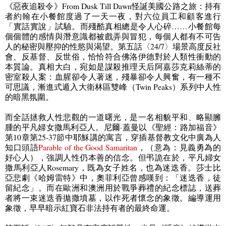
《惡夜追殺令》
From Dusk Till Dawn
怪誕美國公路之旅：持有
者約翰在小餐館度過了一天一夜，對六位員工和顧客進行
「實話實說」試驗。而殘酷真相總是令人心碎
……
小餐館每
個個體的感情與潛意識都被戲弄與冒犯，每個人都有不可告
人的秘密與壓抑的性慾與渴望。第五話〈
24/7
〉場景高度反社
會、反基督、反世俗，恰恰符合佛洛伊德對於人類性衝動的
本質論。真相大白，宛如是謀殺推理天后阿嘉莎克莉絲蒂的
密室殺人案：血腥卻令人著迷，殘暴卻令人興奮，有一種不
可思議，漸進式遁入大衛林區雙峰（
Twin Peaks
）系列中人性
的暗黑氛圍。
而全話拯救人性悲觀的一道曙光，是一名相貌平和、略顯臃
腫的平凡婦女撒馬利亞人。尼爾·蓋曼以《聖經：路加福音》
第
10
章第
25-37
節中耶穌講的寓言，穿插基督教文化中廣為人
知口頭語
Parable of the Good Samaritan
，（意為：見義勇為的
好心人），強調人性仍本善的信念。但弔詭在於，平凡婦女
撒馬利亞人
Rosemary
，既為女子姓名，也為迷迭香。莎士比
亞悲劇《哈姆雷特》中，奧菲利亞曾感嘆到：「迷迭香，徒
留紀念」。而在歐洲和澳洲用於戰爭葬禮的紀念標誌，送葬
者將一束迷迭香拋撒墳墓，以作死者懷念的象徵。編導運用
象徵，早早暗示紅寶石非法持有者的最終命運。