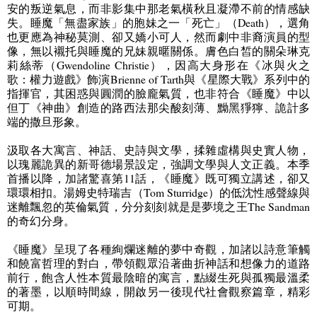
安的叛逆氣息，而非影集中那老氣橫秋且凝滯不前的情感缺
失。睡魔「無盡家族」的胞妹之一「死亡」（
Death
），選角
也更應為神秘莫測、卻又嬌小可人，然而劇中非裔演員的型
像，無以襯托與睡魔的兄妹親暱關係。膚色白皙的關朵琳克
莉絲蒂（
Gwendoline Christie
），因高大身形在《冰與火之
歌：權力遊戲》飾演
Brienne of Tarth
與《星際大戰》系列中的
指揮官，其困惑與圓潤的臉龐氣質，也非符合《睡魔》中以
但丁《神曲》創造的路西法那尖酸刻薄、黝黑猙獰、詭計多
端的撒旦形象。
汲取各大寓言、神話、史詩與文學，揉雜虛構與史實人物，
以瑰麗詭異的新哥德場景設定，強調文學與人文正義。本季
首播以降，加諸驚喜第
11
話，《睡魔》既可獨立講述，卻又
環環相扣。湯姆史特瑞吉（
Tom Sturridge
）的低沈性感聲線與
迷離飄忽的英倫氣質，分分刻刻就是是夢境之王
The Sandman
的奇幻分身。
《睡魔》呈現了各種絢爛迷離的夢中奇觀，加諸以詩意筆觸
和饒富哲理的對白，帶領觀眾沿著曲折神話和想像力的道路
前行，飽含人性本質最陰暗的寓言，點綴生死與孤獨最溫柔
的著墨，以順時間線，開啟另一後現代社會觀察篇章，精彩
可期。