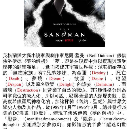
英格蘭猶太裔小說家與劇作家尼爾·蓋曼（
Neil Gaiman
）假借
佛洛伊德《夢的解析》「夢，即是在現實中無以實現與遭受
壓抑的願望滿足」，進而搭建其宇宙世界觀：混屯初始存在
的「無盡家族」有
7
兄弟姊妹，為命運（
Destiny
）、死亡
（
Death
）、夢境（
Dream
）、欲望（
Desire
）、絕望
（
Despair
）以及原名歡樂（
Delight
）的譫妄（
Delirium
），而
毀壞（
Destruction
）則背棄了自己的職位。其
7
種性格分別為
司掌職位的擬人化，所以可說，尼爾·蓋曼的人類歷史觀，是
高度希臘羅馬神格化的，加諸揉雜《舊約．聖經》與世界文
學史人物及其作品，於
1989
年
1
月至
1996
年
3
月，總共發行
75
集的
DC
漫畫《睡魔》，體現了佛洛伊德《夢的解析》中，
「顯夢」（
manifest dream-content
）及「隱夢」（
latent dream-
thought
）所組成那如夢似幻、如影隨形的半夢半醒迷幻世