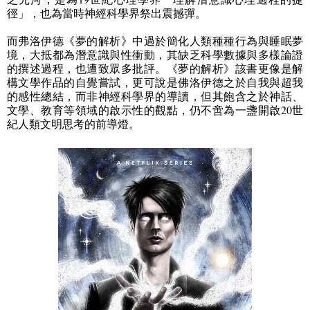
徑」，也為當時神經科學界祭出震撼彈。
而弗洛伊德《夢的解析》中過於簡化人類種種行為與睡眠夢
境，大抵都為潛意識與性衝動，其缺乏科學數據與多樣論證
的撰述過程，也遭致眾多批評。《夢的解析》該書更像是解
構文學作品的自覺嘗試，更可說是佛洛伊德之於自我與超我
的感性總結，而非神經科學界的導讀，但其飽含之於神話、
文學、教育等領域的啟示性的觀點，仍不啻為一盞開啟
20
世
紀人類文明思考的前導燈。