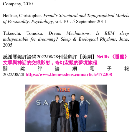
Company, 2010.
Heffner, Christopher.
Freud’s Structural and Topographical Models
of Personality
.
Psychology
, vol. 101. 5 September 2011.
Takeuchi, Tomoka.
Dream Mechanisms: Is REM sleep
indispensable for dreaming?
Sleep & Biological Rhythms
, June,
2005.
Netflix
《睡魔》
感謝關鍵評論網
2022/08/28
刊登劇評【美劇】
文學與神話的交織影射，奇幻宏觀的夢境旅程
關鍵評論網電子報
https://www.thenewslens.com/article/172308
2022/08/28