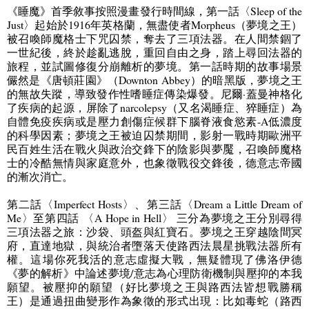
《睡魔》首季敘事按照漫畫發行時間線，第一話〈
Sleep of the
Just
〉起始於
1916
年英格蘭，無盡使者
Morpheus
（夢境之王）
被召喚師魔格士下咒囚禁，奪去了三項法器。在人間禁錮了
一世紀後，終於趁亂逃脫，重回自由之身，踏上尋回法器的
旅程，並試圖修復分崩離析的夢境。第一話時期的故事場景
儼然是《唐頓莊園》（
Downton Abbey
）的暗黑版，夢境之王
的無故失蹤，導致發作性嗜睡症傳染爆發。尼爾·蓋曼神格化
了疾病的起源，屏除了
narcolepsy
（又名渴睡症、猝睡症）為
自體免疫疾病或是壓力創傷症候群下腦脊液食慾素
-A
低濃度
的科學因素；夢境之王被迫囚禁期間，影射一戰時期歐洲平
民百姓生活在戰火與政治交鋒下的陰影與夢魘，召喚師魔格
士的冷酷無情與家庭意外，也象徵戰役交鋒後，德意志帝國
的漸次消亡。
第二話〈
Imperfect Hosts
〉、第三話〈
Dream a Little Dream of
Me
〉至第四話
〈
A Hope in Hell
〉 三分為夢境之王分別尋得
三項法器之旅：沙袋、頭盔與紅寶石。夢境之王穿越陰間冥
府，直達地獄，與統治者墮落天使路西法晨星挑戰法器所有
權。這場你死我活的意志虛擬大戰，無疑體現了佛洛伊德
《夢的解析》中論述夢境
/
意志為心理防衛機制與壓抑的本我
願望。被壓抑的願望（好比夢境之王與路西法皆想戰勝稱
王）是通過扭曲變形作為象徵的形式出現：比如毒蛇（路西