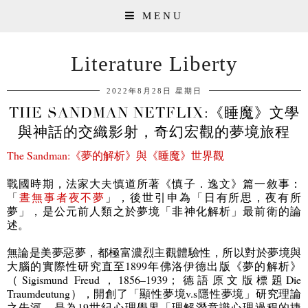
MENU
Literature Liberty
2022年8月28日 星期日
THE SANDMAN NETFLIX:《睡魔》文學
與神話的交織影射，奇幻宏觀的夢境旅程
The Sandman:
《夢的解析》與《睡魔》世界觀
戰國時期，法家大夫慎道所著《慎子．逸文》篇一敘事：
「
晝無事者夜不夢
」，後世引申為「日有所思，夜有所
夢」，是公元前人類之於夢境「非神化解析」最前衛的論
述。
無論是美夢惡夢，都極富濃烈主觀體驗性，所以對於夢境與
大腦的實際性研究直至
1899
年佛洛伊德出版《夢的解析》
（
Sigismund Freud
，
1856–1939
；德語原文版標題
Die
Traumdeutung
），開創了「顯性夢境
v.s
隱性夢境」研究理論
之先河，是為
19
世紀心理學界「理解潛意識心理過程的捷