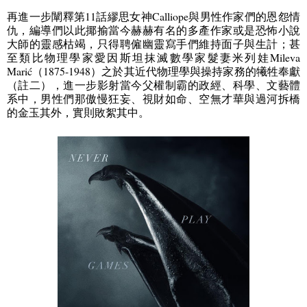
再進一步闡釋第
11
話繆思女神
Calliope
與男性作家們的恩怨情
仇，編導們以此揶揄當今赫赫有名的多產作家或是恐怖小說
大師的靈感枯竭，只得聘僱幽靈寫手們維持面子與生計；甚
至類比物理學家愛因斯坦抹滅數學家髮妻米列娃
Mileva
Marić
（
1875-1948
）之於其近代物理學與操持家務的犧牲奉獻
（註二），進一步影射當今父權制霸的政經、科學、文藝體
系中，男性們那傲慢狂妄、視財如命、空無才華與過河拆橋
的金玉其外，實則敗絮其中。