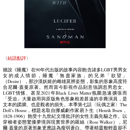
〈
結語點評
〉
雖說《睡魔》在
90
年代出版的故事內容飽含諸多
LGBT
男男女
女的成人情節，睡魔「無盡家族」的兄弟「欲望」
（
Desire
），那沙漠妖姬的雌雄莫辨姿態，影集的形象高度符
合尼爾·蓋曼原著。然而當今影視作品刻意強調忽男忽女、
LGBT
情愫、甚至
2021
年
Black Lives Matter
氛圍急速擴張而
「受迫」大量啟用與原版角色形象相差甚遠的非裔演員，是
文本的蹂躪、也是觀者的損失。本季第七話〈玩偶之家〉
The
Doll’s House
，標題名取自挪威劇作家易卜生（
Henrik Ibsen
，
1828-1906
）飽受十九世紀文壇批評的女性主義先驅之作。
以
穿梭者姿態驚擾夢境與現實世界的羅絲（
Rose Walker
），尼
爾·蓋曼的原著形象更應該為瘦弱蒼白、帶著精靈般輕盈卻不