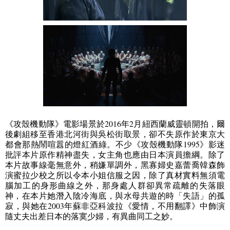
《攻殼機動隊》電影場景於
2016
年
2
月紐西蘭威靈頓開拍，爾
後劇組移至香港北河街與吳松街取景，卻不失原作於東京大
都會那熱鬧喧囂的燈紅酒綠。不少《攻殼機動隊
1995
》影迷
批評本片原作精神盡失，女主角也應由日本演員擔綱。除了
本片故事線毫無意外，稍嫌單調外，黑寡婦史嘉蕾喬韓森飾
演蜜拉少校之所以令本小姐信服之因，除了真材實料無須電
腦加工的身形曲線之外，那身處人群卻異常疏離的失落眼
神，在本片她潛入陰冷海底，與水母共遊的時「失語」的孤
寂，與她在
2003
年蘇非亞科波拉《愛情，不用翻譯》中飾演
隨丈夫出差日本的落寞少婦，有異曲同工之妙。