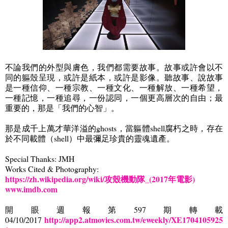
不論我們的外型與膚色，我們都需要故事。故事或許會以不
同的軀殼呈現，或許是紙本，或許是影像。聽故事、說故事
是一種信仰、一種宗教、一種文化、一種解放、一種希望，
一種記憶，一種追尋，一份認同，一個更高層次的自由；最
重要的，那是「我們的心智」。
那是成千上萬才華洋溢的
ghosts
，當軀體
shell
腐朽之時，存在
於不同載體（
shell）
中最彌足珍貴的靈魂遺產。
Special Thanks: JMH
Works Cited & Photography:
https://zh.wikipedia.org/wiki/
攻殼機動隊
_(2017
年電影
)
www.imdb.com
開眼週報第
597
期轉載
http://app2.atmovies.com.tw/eweekly/XE1704105925
04/
10/2017