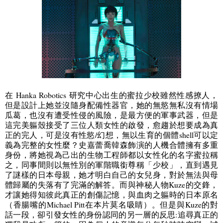
在
Hanka Robotics
研究中心出生的蜜拉少校雖然性感撩人，
但是設計上她並沒隨身配備性器官，她的無慾無私沒有情場
瓜葛，也沒有遭受性侵的風險，是最方便的軍事武器，但是
這完美軀殼接受了三位人類女性的啟發，愈趨於想要成為真
正的完人，可是沒有性慾
/
幻想，無以生育的個體
shell
可以定
義為完整的女性麼？史嘉蕾喬韓森飾演的人機合體擁有多重
身份，將她視為己出的生物工程師都以女性化的名字蜜拉稱
之，同事間則以無性別的軍階職銜尊稱「少校」，直到遇見
了謎樣的日本母親，她才明白自己的女兒身，對於無法與母
體歸屬的失落有了完滿的解答。而與神秘人物
Kuze
的交鋒，
才讓她得知彼此真正的創傷記憶，與血肉之軀時的日本原名
（香腸嘴的
Michael Pitt
在本片莫名吸睛）。但是與
Kuze
的對
話一段，卻引發女性的身份認同的另一層的反思
:
追尋真正的