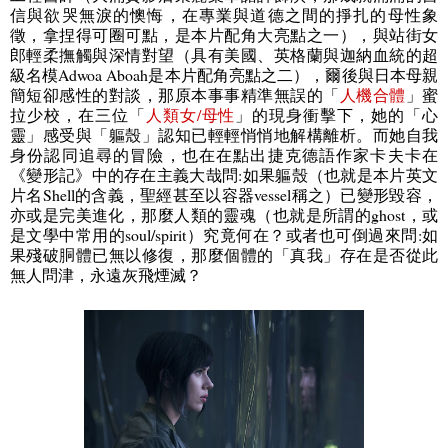
信與欲哭無淚的懊悔，在專業與道德之間的掙扎的母性象
徵，拿捏得可圈可點，是本片配角大亮點之一），與站街女
郎輕柔撫觸與深情對望（具有美國、英格蘭與迦納血統的超
級名模
Adwoa Aboah
是本片配角亮點之二），爾後與日本母親
簡短卻感性的對談，那原本事事精準無誤的「
人機合體
」蜜
拉少校，在三位「
人類女
/
母性
」的現身衝擊下，她的「心
靈」感受與「軀殼」認知已輕輕悄悄地解構離析。而她自我
身份認同追尋的冒險，也在在點出捷克德語作家卡夫卡在
《變形記》中的存在主義大哉問:
如果軀殼（
也就是本片英文
片名
Shell
的含義，聖經甚至以容器
vessel
稱之）
已變形毀容，
亦或是完美進化，那麼人類的靈魂（
也就是所謂的
ghost
，或
是文學中常用的
s
oul/spirit）
究竟何在？或者也可倒過來問
:
如
果殘破胴體已無以修復，那麼個體的「真我」存在是否從此
無人問津，永遠灰飛煙滅？