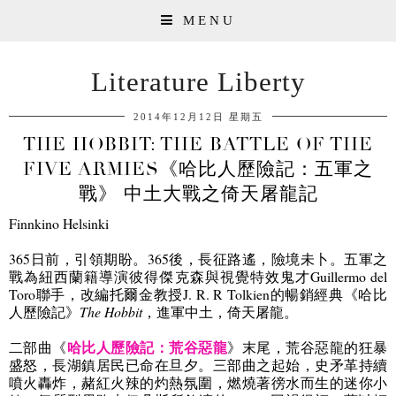
MENU
Literature Liberty
2014年12月12日 星期五
THE HOBBIT: THE BATTLE OF THE
FIVE ARMIES《哈比人歷險記：五軍之
戰》 中土大戰之倚天屠龍記
Finnkino Helsinki
365
日前，引領期盼。
365
後，長征路遙，險境未卜。五軍之
戰為紐西蘭籍導演彼得傑克森與視覺特效鬼才
Guillermo del
Toro
聯手，改編托爾金教授
J. R. R Tolkien
的暢銷經典《哈比
人歷險記》
The Hobbit
，進軍中土，倚天屠龍。
哈比人歷險記：荒谷惡龍
二部曲
《
》
末尾，荒谷惡龍的狂暴
盛怒，長湖鎮居民已命在旦夕
。
三部曲之起始，史矛革持續
噴火轟炸，赭紅火辣的灼熱氛圍，燃燒著徬水而生的迷你小