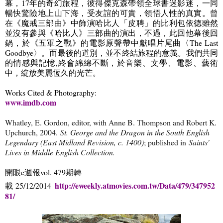
幕，
17
年的奇幻旅程，彼得傑克森帶領全球書迷影迷，一同
暢快驚險地上山下海，受友誼的可貴，領悟人性的真實。曾
在《魔戒三部曲》中飾演哈比人「皮聘」的比利包依德雖然
並沒有參與《哈比人》三部曲的演出，不過，此回他幕後回
鍋，於《五軍之戰》的電影原聲帶中獻唱片尾曲〈
The Last
Goodbye
〉。而最後的道別，並不終結旅程的意義。我們共同
的情感與記憶
,
終會綿綿不斷，於音樂、文學、電影、藝術
中，綻放美麗恆久的光芒。
Works Cited & Photography:
www.imdb.com
Whatley, E. Gordon, editor, with Anne B. Thompson and Robert K.
Upchurch, 2004.
St. George and the Dragon in the South English
Legendary (East Midland Revision, c. 1400)
; published in
Saints'
Lives in Middle English Collection.
開眼
e
週報
vol. 479
期轉
http://eweekly.atmovies.com.tw/Data/479/347952
載
25/12/2014
81/