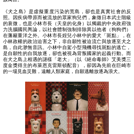
《犬之島》是虛擬重度污染的荒島，卻也是真實社會的反
照。因疾病帶原而被流放的眾家狗兒們，象徵日本武士階級
的衰微，也是小林市長（天皇的化身）以獨裁的中央政府強
力洗腦國民輿論，以社會體制強制排除異以他者（狗狗們）
在藩籬重洋之外。小林市長姪兒小林中的愛犬「斑點」，在
小林政權的政治迫害之下，非自願性被迫流亡與放逐至犬之
島，自此渺無音訊。小林中自駕小型飛機尋找斑點的逃亡，
是自願性的自我放逐，卻也被視為背叛國家的起義行動。而
在犬之島上相遇的謎樣「老大」（以《絕命毒師》艾美獎三
度金獎得主的布萊恩克雷斯頓配音），卻因為先前在巨崎市
的一場見血災難，遠離人類家庭，自願逃離放逐為浪犬。