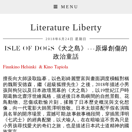
MENU
Literature Liberty
2018年6月24日 星期日
ISLE OF DOGS《犬之島》---原爆創傷的
政治童話
Finnkino Helsinki & Kino
Tapiola
擅長向大師汲取臨摹，以色彩綺麗豐富與畫面調度橫幅對稱
的魏斯安德森，繼《超級狐狸先生》之後，
2018
年描述小男
孩與狗兒以及日本政壇黑幕的《犬之島》，以
19
世紀江戶時
期葛飾北齋浮世繪風格，描述後日本島嶼間的自然景觀、花
鳥動物、悲傷或歡愉片刻，揉雜了日本歷史概況與文化想
像，向一代電影大師黑澤明致敬。日本太鼓搭配平假名演職
員名單的開序場景，震撼可期
;
故事敘事橋段間，穿插黑澤明
《七武士》的經典配樂，以犬喻人，在在暗喻這不啻為只是
小男孩尋找愛犬的奇幻之旅，也是描述日本武士道精神的國
族寓言。