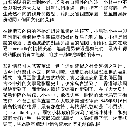
無悔的貼身武士到終老。若沒有自願性的放逐，小林中也不
會與浪犬老大以及一斑狗兒們相遇，進而擁有心靈震撼，產
生截然不同的視野與觀點，藉此反省祖國家園（甚至自身身
份認同）僵固文化的見解。
在魏斯安的森的停格幻燈片風個的掌鏡下，小男孩小林中與
狗狗們在看似遭受生態破壞殆盡的反烏托邦之島，不但是個
體的放逐，透過詼諧的對話與語言的隔閡，悄悄衍生內在放
逐
inner exile
的惆悵美感，無論是男孩還是狗兒們，最終都得
終結眼前的青春無敵，迎接一絲絲悲劇性的未來。
悲劇情節引人悲苦落淚，進而達到警惕之社會道德之功用，
古今中外樂此不疲，簡單明瞭。但若是要以幽默逗趣的喜劇
模式，推展至警世忠告的功效，實比編造悲劇還來得困難。
古今中外的文學電影歷史上，伊索寓言辦到了，香港導演周
星馳辦到了，而愛狗人魏斯安德森也辦到了。在《犬之島》
緊急迫降的男孩兒小林中，飛機失事一瞬間的蕈狀烏雲直衝
雲霄，不啻是編導直言二次大戰末美國盟軍於
1945
年
8
月
6
日
廣島投擲的核彈，最有趣在於，其核彈代號就是「小男孩」
（T
he little Boy）
。爾後小林政府警方為了追緝小林中，和狗
幫們大打出手，特製武器瞬間轟炸，人狗衝撞了第二次蕈狀
烏雲，均為詼諧幽默中飽含警示的歷史創傷記憶。