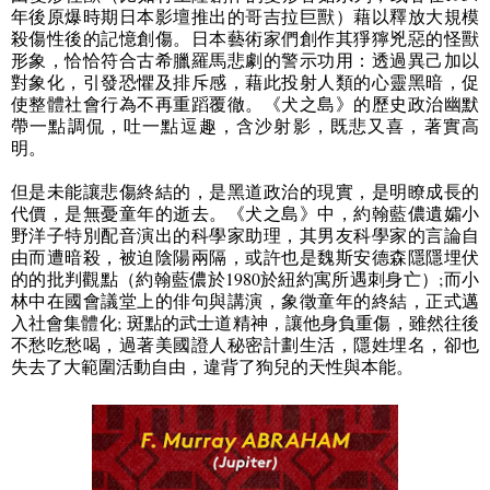
年後原爆時期日本影壇推出的哥吉拉巨獸）藉以釋放大規模
殺傷性後的記憶創傷。日本藝術家們創作其猙獰兇惡的怪獸
形象，恰恰符合古希臘羅馬悲劇的警示功用：透過異己加以
對象化，引發恐懼及排斥感，藉此投射人類的心靈黑暗，促
使整體社會行為不再重蹈覆徹。《犬之島》的歷史政治幽默
帶一點調侃，吐一點逗趣，含沙射影，既悲又喜，著實高
明。
但是未能讓悲傷終結的，是黑道政治的現實，是明瞭成長的
代價，是無憂童年的逝去。《犬之島》中，約翰藍儂遺孀小
野洋子特別配音演出的科學家助理，其男友科學家的言論自
由而遭暗殺，被迫陰陽兩隔，或許也是魏斯安德森隱隱埋伏
的的批判觀點（約翰藍儂於
1980
於紐約寓所遇刺身亡）
;
而小
林中在國會議堂上的俳句與講演，象徵童年的終結，正式邁
入社會集體化
;
斑點的武士道精神，讓他身負重傷，雖然往後
不愁吃愁喝，過著美國證人秘密計劃生活，隱姓埋名，卻也
失去了大範圍活動自由，違背了狗兒的天性與本能。