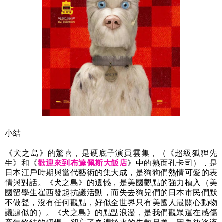
小結
《犬之島》的驚喜，是硬底子演員雲集，（《超級狐狸先
歡迎來到布達佩斯大飯店
生》和《
》中的熟面孔卡司），是
日本江戶時期與當代藝術的集大成，是狗狗們熱情可愛的表
情與對話。《犬之島》的遺憾，是美國觀點的強力植入（美
國留學生崔西發起抗議活動，而失去狗兒們的日本市民們默
不做聲，沒有任何觀點，好似全世界只有美國人最關心動物
議題似的）。《犬之島》的點點浪漫，是我們觀眾還在感傷
童年終結的惆悵，卻忘了血濃於水的失散兄弟，因為放逐流