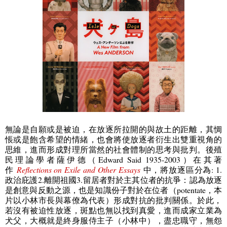
無論是自願或是被迫，在放逐所拉開的與故土的距離，其惆
悵或是飽含希望的情緒，也會將使放逐者衍生出雙重視角的
思維，進而形成對理所當然的社會體制的思考與批判。後殖
民理論學者薩伊德（
Edward Said 1935-2003）
在其著
作
Reflections on Exile and Other Essays
中，將放逐區分為
: 1.
政治庇護
2.
離開祖國
3.
留居者對於主其位者的抗爭：
認為放逐
是創意與反動之源，也是知識份子對於在位者（
potentate
，本
片以小林市長與幕僚為代表）
形成對抗的批判關係。於此，
若沒有被迫性放逐，斑點也無以找到真愛，進而成家立業為
犬父，大概就是終身服侍主子（小林中），盡忠職守，無怨