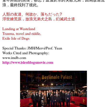
浪，最終找到了彼此。
人類の友達、何故か、落ちだった
?
浮世繪荒原，
放浪兄弟犬之島，
幻滅武士道
Landing at Wasteland
Trauma,
travel and riddle,
Exile Isle of Dogs
Special Thanks: JMH/Mervi/Prof. Yuan
Works Cited and Photography:
www.imdb.com
http://www.isleofdogsmovie.com