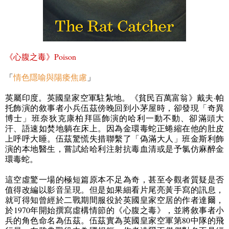
《
心腹之毒
》
Poison
「
情色隱喻與陽痿焦慮
」
英屬印度。英國皇家空軍駐紮地。《貧民百萬富翁》戴夫·帕
托飾演的敘事者小兵伍茲傍晚回到小茅屋時，卻發現「奇異
博士」班奈狄克康柏拜區飾演的哈利一動不動、卻滿頭大
汗、語速如焚地躺在床上。因為金環毒蛇正蜷縮在他的肚皮
上呼呼大睡。伍茲驚慌失措聯繫了「偽滿大人」班金斯利飾
演的本地醫生，嘗試給哈利注射抗毒血清或是予氯仿麻醉金
環毒蛇。
這空虛驚一場的極短篇原本不足為奇，甚至令觀者質疑是否
值得改編以影音呈現。但是如果細看片尾亮黃手寫的訊息，
就可得知曾經於二戰期間服役於英國皇家空居的作者達爾，
於
1970
年開始撰寫虛構情節的《心腹之毒》，並將敘事者小
兵的角色命名為伍茲。伍茲實為英國皇家空軍第
80
中隊的飛