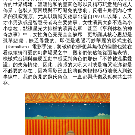
古的世界構建，溫暖飽和的豐富色彩以及精巧玩意兒的迷人
佈景，包裝人類困境與不可避免的悲劇，
反襯主角們內心世
界的孤寂荒原。尤其以魏斯安德森出品自
1994
年以降，以天
才小男孩或是智慧長者為主要敘事，女性演員大多不過為小
小糖粒，點綴星光大排檔的演員名單，甚至《亨利休格的神
奇故事》中，女性角色完完全全缺席，更
彰顯其核心思想是
孤單悲傷，缺乏母愛的。即便是透過巧妙華麗的形式主義
（
formalism
）電影手法，將破碎的夢想與無依的個體包裝在
看似繽紛可愛的幻夢場景之中，觀者們依然能從面無表情、
機械式台詞與僵硬互動中感受到角色們那份「不曾被溫柔愛
護」的失落情緒。因此，誇張的大吼大叫或是痛哭流涕都是
不必要的存在，因為電影已直接將孤獨輕輕巧巧地嵌入到敘
事線中。我們所見的魏氏角色，一直都與悲傷及孤獨共生共
存。