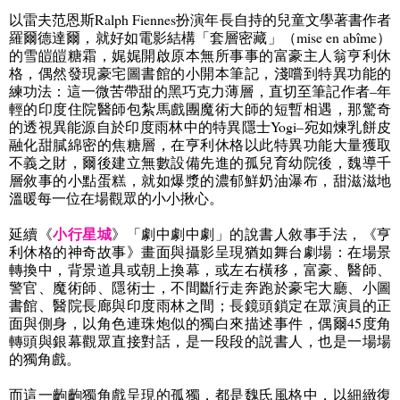
以雷夫范恩斯
Ralph Fiennes
扮演年長自持的兒童文學著書作者
羅爾德達爾，就好如電影結構「套層密藏」（
mise en abîme
）
的雪皚皚糖霜，娓娓開啟原本無所事事的富豪主人翁亨利休
格，偶然發現豪宅圖書館的小開本筆記，淺嚐到特異功能的
練功法：這一微苦帶甜的黑巧克力薄層，直切至筆記作者–年
輕的印度住院醫師包紮馬戲團魔術大師的短暫相遇，那驚奇
的透視異能源自於印度雨林中的特異隱士
Yogi
–宛如煉乳餅皮
融化甜膩綿密的焦糖層，在亨利休格以此特異功能大量獲取
不義之財，爾後建立無數設備先進的孤兒育幼院後，魏導千
層敘事的小點蛋糕，就如爆漿的濃郁鮮奶油瀑布，甜滋滋地
溫暖每一位在場觀眾的小小揪心。
小行星城
延續《
》「劇中劇中劇」的說書人敘事手法，《亨
利休格的神奇故事》畫面與攝影呈現猶如舞台劇場：在場景
轉換中，背景道具或朝上換幕，或左右橫移，富豪、醫師、
警官、魔術師、隱術士，不間斷行走奔跑於豪宅大廳、小圖
書館、醫院長廊與印度雨林之間；長鏡頭鎖定在眾演員的正
面與側身，以角色連珠炮似的獨白來描述事件，偶爾
45
度角
轉頭與銀幕觀眾直接對話，是一段段的説書人，也是一場場
的獨角戲。
而這一齣齣獨角戲呈現的孤獨，都是魏氏風格中，以細緻復