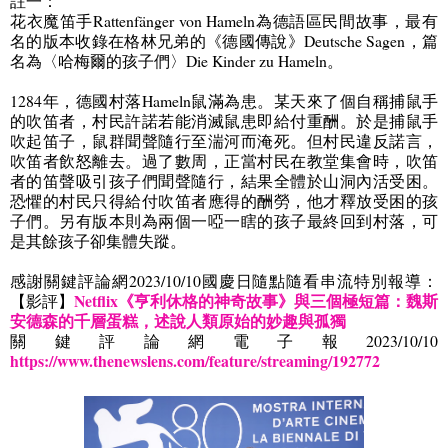
註一：
花衣魔笛手
Rattenfänger von Hameln
為德語區民間故事，最有
名的版本收錄在格林兄弟的《德國傳說》
Deutsche Sagen
，篇
名為〈哈梅爾的孩子們〉
Die Kinder zu Hameln
。
1284
年，德國村落
Hameln
鼠滿為患。某天來了個自稱捕鼠手
的吹笛者，村民許諾若能消滅鼠患即給付重酬。於是捕鼠手
吹起笛子，鼠群聞聲隨行至湍河而淹死。但村民違反諾言，
吹笛者飲怒離去。過了數周，正當村民在教堂集會時，吹笛
者的笛聲吸引孩子們聞聲隨行，結果全體於山洞內活受困。
恐懼的村民只得給付吹笛者應得的酬勞，他才釋放受困的孩
子們。另有版本則為兩個一啞一瞎的孩子最終回到村落，可
是其餘孩子卻集體失蹤。
感謝關鍵評論網
2023/10/10
國慶日隨點隨看串流特別報導：
Netflix
《亨利休格的神奇故事》與三個極短篇：魏斯
【影評】
安德森的千層蛋糕，述說人類原始的妙趣與孤獨
關鍵評論網電子報
2023/10/10
https://www.thenewslens.com/feature/streaming/192772