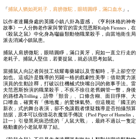
「
捕鼠人猶如死耗子，肩膀微駝，眼睛圓睜，滿口血水
」。
以作者達爾身處的英國小鎮八卦為靈感，《亨利休格的神奇
故事》一人分飾老作家與警官的雷夫范恩斯
Ralph Fiennes
，在
《殺鼠之鼠》中化身為囓齒類動物職業殺手，由當地衛生局
派去消滅小鎮鼠患。
捕鼠人肩膀微駝，眼睛圓睜，滿口黃牙，宛如一直立行走的
老耗子。捕鼠人堅信，若要捉鼠，就必須思考如鼠。
當捕鼠人向記者與技工炫耀毒藥罐以及雪貂時，手上卻空空
如也。這或許是魏導的另闢一格的戲劇性美學：借助實力派
演員的生動詮釋，打破以往機械式快嘴台詞的敘事手法。雷
夫范恩斯扮演的職業殺手，不疾不徐往老舊鋼管一瞥，身後
的路標為
Trilling
，語帶「顫音」、口條含糊、面目猙獰、大
口嗜血，確實有「佛地魔」的驚悚氣勢。但這幾近「國王的
新衣」式的舞台表演，卻不免讓觀者懷疑魏導是否拍攝預算
拮据，原本可以假借花衣魔笛手傳說（
Pied Piper of Hamelin
，
註一）引發黑死病恐慌的「人鼠大戰」，最終不過以一隻定
格動畫的小老鼠草草了結。