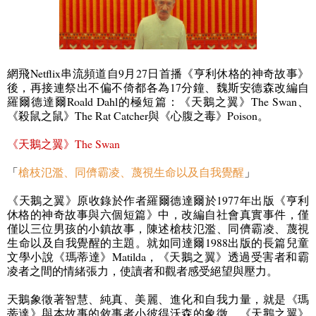
網飛
Netflix
串流頻道自
9
月
27
日首播《亨利休格的神奇故事》
後，再接連祭出不偏不倚都各為
17
分鐘、魏斯安德森改編自
羅爾德達爾
Roald Dahl
的極短篇：《天鵝之翼》
The Swan
、
《殺鼠之鼠》
The Rat Catcher
與《心腹之毒》
Poison
。
《
天鵝之翼
》
The Swan
「
槍枝氾濫、同儕霸凌、蔑視生命以及自我覺醒
」
《天鵝之翼》原收錄於作者羅爾德達爾於
1977
年出版《亨利
休格的神奇故事與六個短篇》中，改編自社會真實事件，僅
僅以三位男孩的小鎮故事，陳述槍枝氾濫、同儕霸凌、蔑視
生命以及自我覺醒的主題。就如同達爾
1988
出版的長篇兒童
文學小說《瑪蒂達》
Matilda
，《天鵝之翼》透過受害者和霸
凌者之間的情緒張力，使讀者和觀者感受絕望與壓力。
天鵝象徵著智慧、純真、美麗、進化和自我力量，就是《瑪
蒂達》與本故事的敘事者小彼得沃森的象徵。《天鵝之翼》