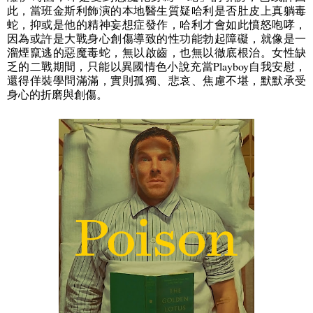
此，當班金斯利飾演的本地醫生質疑哈利是否肚皮上真躺毒
蛇，抑或是他的精神妄想症發作，哈利才會如此憤怒咆哮，
因為或許是大戰身心創傷導致的性功能勃起障礙，就像是一
溜煙竄逃的惡魔毒蛇，無以啟齒，也無以徹底根治。女性缺
乏的二戰期間，只能以異國情色小說充當
Playboy
自我安慰，
還得佯裝學問滿滿，實則孤獨、悲哀、焦慮不堪，默默承受
身心的折磨與創傷。