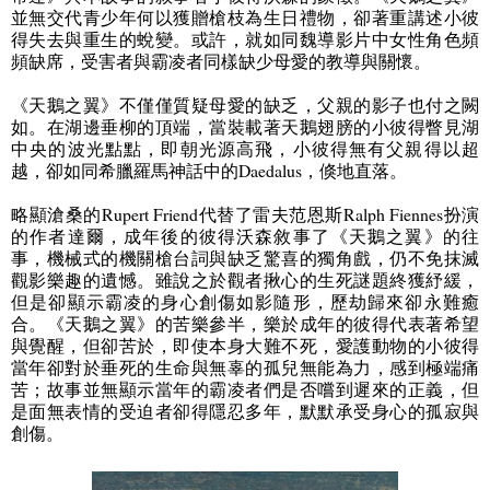
並無交代青少年何以獲贈槍枝為生日禮物，卻著重講述小彼
得失去與重生的蛻變。或許，就如同魏導影片中女性角色頻
頻缺席，受害者與霸凌者同樣缺少母愛的教導與關懷。
《天鵝之翼》不僅僅質疑母愛的缺乏，父親的影子也付之闕
如。在湖邊垂柳的頂端，當裝載著天鵝翅膀的小彼得瞥見湖
中央的波光點點，即朝光源高飛，小彼得無有父親得以超
越，卻如同希臘羅馬神話中的
Daedalus
，倏地直落。
略顯滄桑的
Rupert Friend
代替了雷夫范恩斯
Ralph Fiennes
扮演
的作者達爾，成年後的彼得沃森敘事了《天鵝之翼》的往
事，機械式的機關槍台詞與缺乏驚喜的獨角戲，仍不免抹滅
觀影樂趣的遺憾。雖說之於觀者揪心的生死謎題終獲紓緩，
但是卻顯示霸凌的身心創傷如影隨形，歷劫歸來卻永難癒
合。《天鵝之翼》的苦樂參半，樂於成年的彼得代表著希望
與覺醒，但卻苦於，即使本身大難不死，愛護動物的小彼得
當年卻對於垂死的生命與無辜的孤兒無能為力，感到極端痛
苦；故事並無顯示當年的霸凌者們是否嚐到遲來的正義，但
是面無表情的受迫者卻得隱忍多年，默默承受身心的孤寂與
創傷。