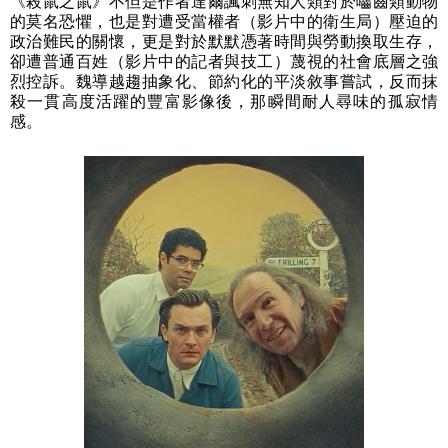
《殺鼠之鼠》不但是作者達爾諷刺無知人類對於囓齒類動物
的莫名恐懼，也是對遭受當權者（影片中的衛生局）壓迫的
政治難民的關懷，更是對於默默憑著時間與勞動換取生存，
卻遭普通百姓（影片中的記者與技工）蔑視的社會底層之強
烈控訴。魏導越趨抽象化、節約化的平淡敘事嘗試，反而抹
殺一貫高度活躍的豐富影像後，那瞬間耐人尋味的孤寂情
感。