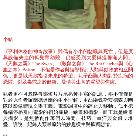
小結
《亨利休格的神奇故事》雖偶有小小的悲嘆與死亡，但是廣
興設備先進的孤兒育幼院，仍感受到大愛與溫馨滿人間。
《天鵝之翼》
The Swan
、《殺鼠之鼠》
The Rat Catcher
與《心
腹之毒》
Poison
，不但是作者與編導探討人類與動物的相互關
係，更是以天鵝指引未來的希望、耗子凸顯人類對於疾病的
恐懼、以及毒蛇之於健康、愛情與生育的渴望與焦慮
。
觀者更不可忽略每部短片片尾亮黃手寫的訊息，那不僅僅是
對於原作者羅爾德達爾的生平理解，更凸顯魏斯安德森與團
隊以影像體現文學正義。電影調度中的靜止與移動，似乎把
每幅停格引向電影的初始樣貌
---
繪畫和攝影
---
而正就是繪畫
與攝影，是無數創作著們以時間、技巧、血汗與金錢，堆
疊、訴說、紀錄人類最原始的妙趣橫生與孤獨悲愴。