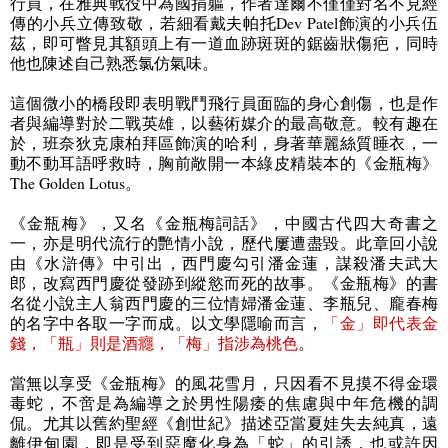
行員，在雅典戰役中為國捐軀，作者達爾不僅僅對名不見經
傳的小兵立傳致敬，若細看戴夫帕托
Dev Patel
飾演的小兵伍
茲，即可瞥見其額頭上有一道血跡斑斑的鋸齒狀傷疤，同時
他也陳述自己熟悉氯仿氣味。
這個微小的橋段即表明戰鬥飛行員面臨的身心創傷，也是作
者與編導對於二戰英雄，以藝術媒介的最高敬意。較有趣在
於，班奈狄克康柏拜區飾演的哈利，身著華麗絲質睡衣，一
動不動耳語呼救時，胸前敞開一本綠皮精裝本的《金瓶梅》
The Golden Lotus
。
《金瓶梅》，又名《金瓶梅詞話》，中國古代四大奇書之
一，亦是明代流行的艷情小說，歷代屢遭盡毀。此章回小說
由《水滸傳》中引出，西門慶勾引潘金蓮，謀殺潘夫武大
郎，改寫西門慶從發跡到縱慾而死的故事。《金瓶梅》的書
名從小說主人翁西門慶的三位情婦潘金蓮、李瓶兒、龐春梅
的名字中各取一字而成。以文學隱喻而言，
「金」即代表金
錢，「瓶」則是酒癮，「梅」指涉為桃色
。
當無以享受《金瓶梅》的風花雪月，只因看不見摸不得金環
毒蛇，不啻是為編導之於男性陽痿的焦慮與中年危機的調
侃。尤其以舊約聖經《創世紀》描述亞當夏娃失去純真，遠
離伊甸園，即是受到惡魔化身為「蛇」的引誘，也或許因