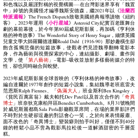
和色塊以及嚴謹對稱的視覺構圖·····
在台灣影迷界享有「
魏置
法蘭西
中
」綽號的美國怪才編導魏斯安德森，繼
2021
年以《
特派週報
》
The French Dispatch
致敬美國經典報導讀物《紐約
小行星城
客》，
2023
年運用《
》
Asteroid City
紀實百老匯舞台
劇的幕前幕後，於今年第
80
屆威尼斯影展，再加碼《亨利休
格的神奇故事》
The Wonderful Story of Henry Sugar
，緬懷英國
兒童文學大師羅爾德達爾
Roald Dahl
（
1916-90
）那妙趣橫生卻
飽含孤獨悲傷的短篇故事，使觀者們見證魏導翻轉電影本
身，作為藝術與視覺探索的中心，連結攝影、劇場、畫作與
文學，使「
第八藝術
」–電影–吸收並放射多樣藝術媒介的特
性，卻也同時融合與蛻變。
2023
年威尼斯影展全球首映的《亨利休格的神奇故事》，改
編自達爾於
1977
年創作的短篇小說集，集結魏導老班底雷夫
范恩斯
Ralph Fiennes
、「
偽滿大人
」班金斯利
Ben Kingsley
，
《貧民百萬富翁》戴夫帕托
Dev Patel
以及首次合作的「
奇異
博士
」班奈狄克康柏拜區
Benedict Cumberbatch
。
8
月
31
號晚間
於威尼斯麗都島
Sala Perla
影廳觀眾席間，在場的業界影評們
不時對於生硬卻逗趣的對話會心一笑，之於向來表情嚴肅、
面不改色的「奇異博士」變裝癖則拍手叫好，僅僅不到
40
分
鐘的輕鬆小品不啻為觀影馬拉松後一道解酒甜密的千層蛋
糕。